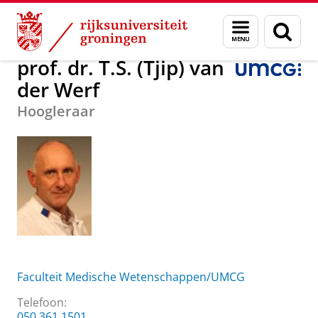
Skip
Skip
Over ons
prof. dr. T.S. (Tjip) van der Werf
Menu
Zoek
to
to
en
Content
Navigation
zoeken
prof. dr. T.S. (Tjip) van
der Werf
Hoogleraar
Faculteit Medische Wetenschappen/UMCG
Telefoon:
050 361 1501