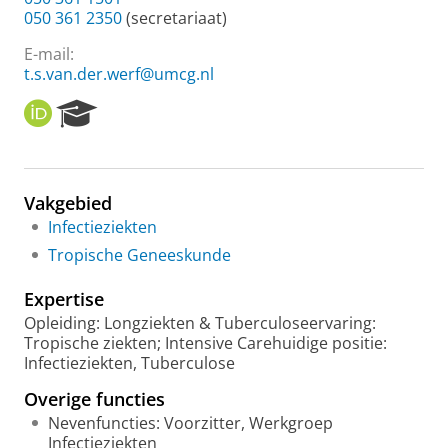
050 361 2350
(secretariaat)
E-mail:
t.s.van.der.werf@umcg.nl
O
R
R
e
C
s
I
e
D
a
Vakgebied
r
Infectieziekten
c
h
Tropische Geneeskunde
P
o
Expertise
r
Opleiding: Longziekten & Tuberculoseervaring:
t
Tropische ziekten; Intensive Carehuidige positie:
a
Infectieziekten, Tuberculose
l
Overige functies
Nevenfuncties: Voorzitter, Werkgroep
Infectieziekten