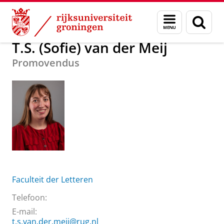
Skip
Skip
Over ons
T.S. (Sofie) van der Meij
Menu
Zoek
to
to
en
Content
Navigation
zoeken
T.S. (Sofie) van der Meij
Promovendus
Faculteit der Letteren
Telefoon:
E-mail:
t.s.van.der.meij@rug.nl