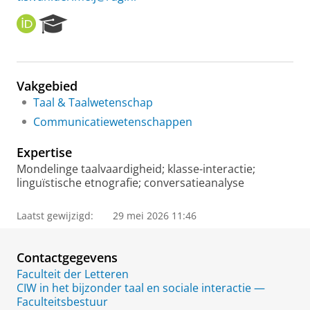
O
R
R
e
C
s
I
e
D
a
Vakgebied
r
Taal & Taalwetenschap
c
h
Communicatiewetenschappen
P
o
Expertise
r
Mondelinge taalvaardigheid; klasse-interactie;
t
linguïstische etnografie; conversatieanalyse
a
l
Laatst gewijzigd:
29 mei 2026 11:46
Contactgegevens
Faculteit der Letteren
CIW in het bijzonder taal en sociale interactie —
Faculteitsbestuur