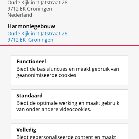
Oude Kijk in 't Jatstraat 26
9712 EK Groningen
Nederland
Harmoniegebouw
Oude Kijk in 't Jatstraat 26
9712 EK
Groningen
Kamer:
1312.0324
Functioneel
Biedt de basisfuncties en maakt gebruik van
geanonimiseerde cookies.
F
L
R
I
Y
Volg de RUG
a
i
S
n
o
Standaard
c
n
S
s
u
Biedt de optimale werking en maakt gebruik
e
k
-
t
T
Studiekiezers
van onder andere videocookies.
b
e
f
a
u
Maatschappij/bedrijven
o
d
e
g
b
o
I
e
r
e
Alumni
k
n
d
a
-
Volledig
p
-
R
m
k
Biedt gepersonaliseerde content en maakt