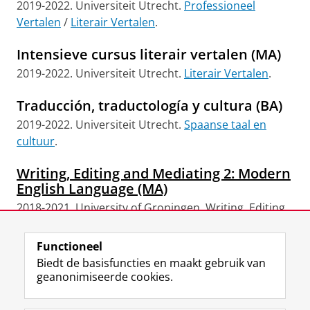
2019-2022. Universiteit Utrecht.
Professioneel
Vertalen
/
Literair Vertalen
.
Intensieve cursus literair vertalen (MA)
2019-2022. Universiteit Utrecht.
Literair Vertalen
.
Traducción, traductología y cultura (BA)
2019-2022. Universiteit Utrecht.
Spaanse taal en
cultuur
.
Writing, Editing and Mediating 2: Modern
English Language (MA)
2018-2021. University of Groningen. Writing, Editing
and Mediating, Literary Studies.
Functioneel
Laatst gewijzigd:
17 juli 2023 12:52
Biedt de basisfuncties en maakt gebruik van
geanonimiseerde cookies.
F
L
R
I
Y
Volg de RUG