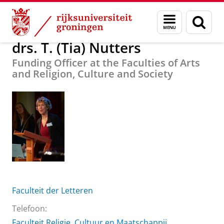
Skip
Skip
Over ons
drs. T. (Tia) Nutters
Menu
Zoek
to
to
en
Content
Navigation
zoeken
drs. T. (Tia) Nutters
Funding Officer at the Faculties of Arts
and Religion, Culture and Society
Faculteit der Letteren
Telefoon:
Faculteit Religie, Cultuur en Maatschappij