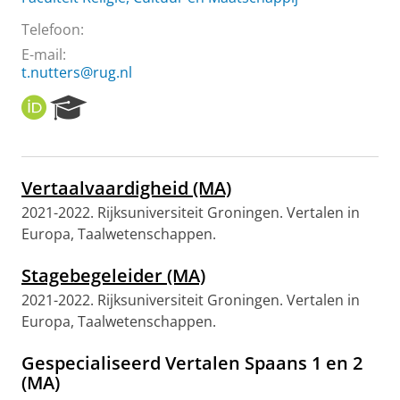
Telefoon:
E-mail:
t.nutters@rug.nl
O
R
R
e
C
s
I
e
D
a
Vertaalvaardigheid (MA)
r
c
2021-2022. Rijksuniversiteit Groningen. Vertalen in
h
Europa, Taalwetenschappen.
P
o
Stagebegeleider (MA)
r
2021-2022. Rijksuniversiteit Groningen. Vertalen in
t
a
Europa, Taalwetenschappen.
l
Gespecialiseerd Vertalen Spaans 1 en 2
(MA)