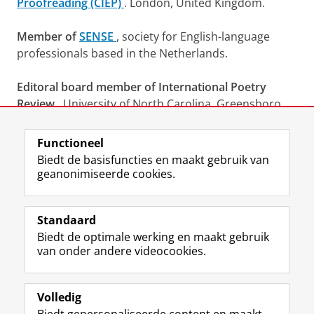
Proofreading (CIEP)
. London, United Kingdom.
Member of
SENSE
, society for English-language
professionals based in the Netherlands.
Editoral board member of
International Poetry
Review
. University of North Carolina. Greensboro,
United States.
2021
-
2022
.
Functioneel
Laatst gewijzigd:
16 mei 2025 14:00
Biedt de basisfuncties en maakt gebruik van
geanonimiseerde cookies.
F
L
R
I
Y
Volg de RUG
a
i
S
n
o
Standaard
c
n
S
s
u
Biedt de optimale werking en maakt gebruik
e
k
-
t
T
Studiekiezers
van onder andere videocookies.
b
e
f
a
u
Maatschappij/bedrijven
o
d
e
g
b
o
I
e
r
e
Alumni
k
n
d
a
-
Volledig
p
-
R
m
k