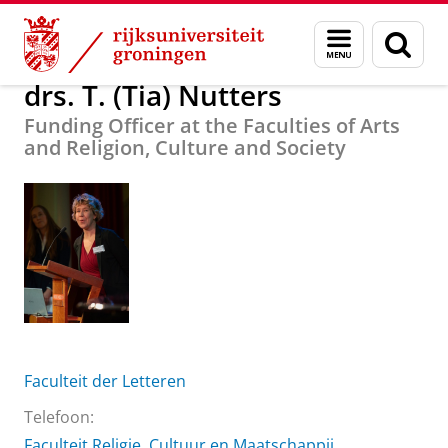
Skip
Skip
Over ons
drs. T. (Tia) Nutters
Menu
Zoek
to
to
en
Content
Navigation
zoeken
drs. T. (Tia) Nutters
Funding Officer at the Faculties of Arts
and Religion, Culture and Society
Faculteit der Letteren
Telefoon:
Faculteit Religie, Cultuur en Maatschappij