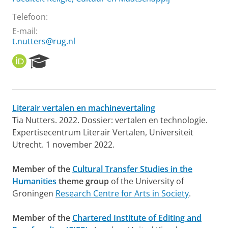
Telefoon:
E-mail:
t.nutters@rug.nl
O
R
R
e
C
s
I
e
D
a
Literair vertalen en machinevertaling
r
Tia Nutters. 2022. Dossier: vertalen en technologie.
c
h
Expertisecentrum Literair Vertalen, Universiteit
P
Utrecht. 1 november 2022.
o
r
Member of the
Cultural Transfer Studies in the
t
Humanities
theme group
of the University of
a
l
Groningen
Research Centre for Arts in Society
.
Member of the
Chartered Institute of Editing and