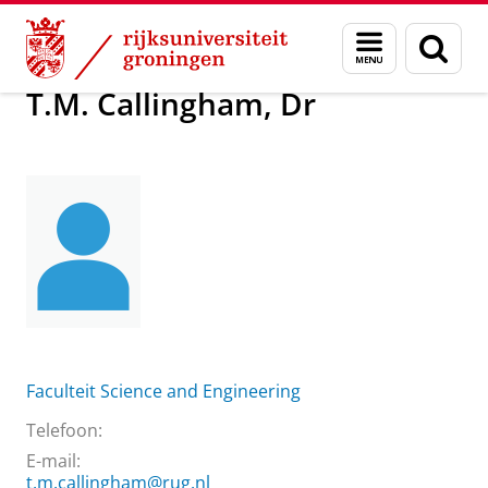
Skip
Skip
Over ons
T.M. Callingham, Dr
Menu
Zoek
to
to
en
Content
Navigation
zoeken
T.M. Callingham, Dr
Faculteit Science and Engineering
Telefoon:
E-mail:
t.m.callingham@rug.nl