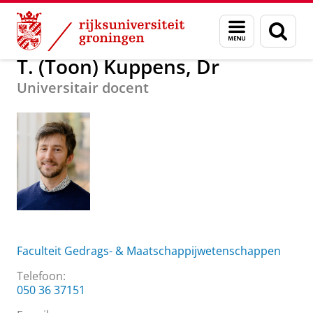
Skip
Skip
Over ons
T. (Toon) Kuppens, Dr
Menu
Zoek
to
to
en
Content
Navigation
zoeken
T. (Toon) Kuppens, Dr
Universitair docent
Faculteit Gedrags- & Maatschappijwetenschappen
Telefoon:
050 36 37151