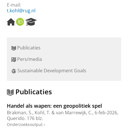
E-mail:
t.kohl@rug.nl
H
O
R
o
R
e
m
C
s
e
I
e
p
D
a
Publicaties
a
r
g
c
Pers/media
e
h
P
Sustainable Development Goals
o
r
t
a
Publicaties
l
Handel als wapen: een geopolitiek spel
Brakman, S.
,
Kohl, T.
& van Marrewijk, C.,
6-feb-2026
,
Querido
.
176 blz.
Onderzoeksoutput
›