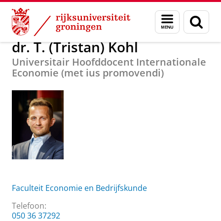
Skip
Skip
Over ons
dr. T. (Tristan) Kohl
Menu
Zoek
to
to
en
Content
Navigation
zoeken
dr. T. (Tristan) Kohl
Universitair Hoofddocent Internationale
Economie (met ius promovendi)
Faculteit Economie en Bedrijfskunde
Telefoon:
050 36 37292