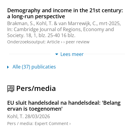
Demography and income in the 21st century:
a long-run perspective
Brakman, S.
,
Kohl, T.
& van Marrewijk, C.,
mrt-2025
,
In:
Cambridge Journal of Regions, Economy and
Society.
18
,
1
,
blz. 25-40
16 blz.
Onderzoeksoutput
:
Article
›
›
peer review
Lees meer
DemoGravity: World Population and Trade in
the 21st Century
Alle (37) publicaties
Brakman, S.
,
Kohl, T.
& van Marrewijk, C.,
mei-2025
,
In:
Review of International Economics.
33
,
2
,
blz. 486-
501
Pers/media
Onderzoeksoutput
:
Article
›
›
peer review
Demography and Income in the 21st Century:
EU sluit handelsdeal na handelsdeal: 'Belang
A Long-Run Perspective
ervan is toegenomen'
Brakman, S.
,
Kohl, T.
& van Marrewijk, C.,
mei-2024
,
Kohl, T.
28/03/2026
CESifo
, (CESifo Working Papers; nr. 11108).
Pers / media
:
Expert Comment
›
Onderzoeksoutput
›