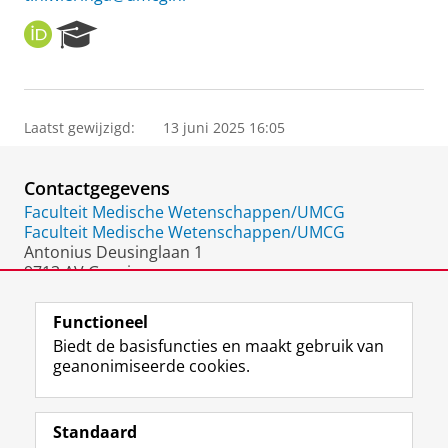
O
R
R
e
C
s
I
e
D
a
Laatst gewijzigd:
13 juni 2025 16:05
r
c
h
Contactgegevens
P
o
Faculteit Medische Wetenschappen/UMCG
r
Faculteit Medische Wetenschappen/UMCG
t
Antonius Deusinglaan 1
a
9713 AV Groningen
l
Nederland
Functioneel
Biedt de basisfuncties en maakt gebruik van
geanonimiseerde cookies.
F
L
R
I
Y
Volg de RUG
a
i
S
n
o
Standaard
c
n
S
s
u