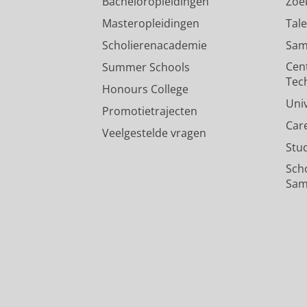
Bacheloropleidingen
Zoe
Masteropleidingen
Tal
Scholierenacademie
Sam
Cen
Summer Schools
Tec
Honours College
Uni
Promotietrajecten
Car
Veelgestelde vragen
Stu
Sch
Sam