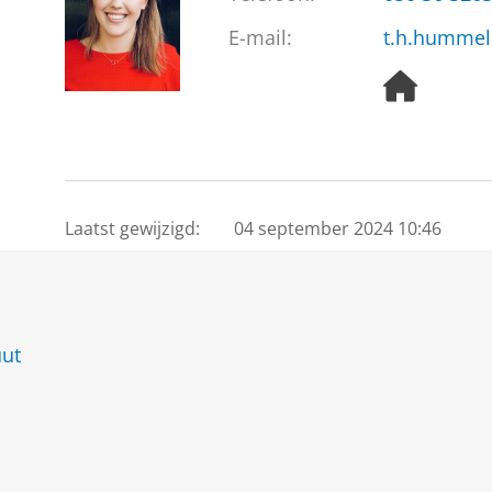
E-mail:
t.h.hummel
H
o
m
e
p
a
g
Laatst gewijzigd:
04 september 2024 10:46
e
uut