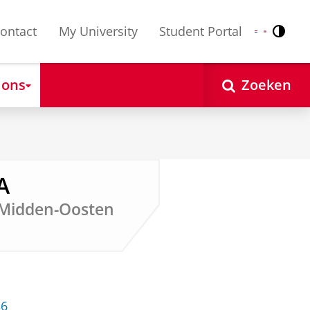
ontact
My University
Student Portal
Contr
Nederlands
English
 ons
Zoeken
A
 Midden-Oosten
36