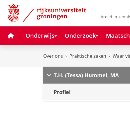
Skip
Skip
to
to
Content
Navigation
breed in kenni
Home
Onderwijs
Onderzoek
Maatsch
Over ons
Praktische zaken
Waar vi
T.H. (Tessa) Hummel, MA
Profiel