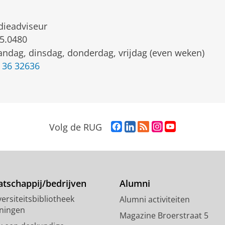
dieadviseur
5.0480
ndag, dinsdag, donderdag, vrijdag (even weken)
 36 32636
F
L
R
I
Y
Volg de RUG
a
i
S
n
o
c
n
S
s
u
e
k
-
t
T
b
e
f
a
u
o
d
e
g
b
tschappij/bedrijven
Alumni
o
I
e
r
e
ersiteitsbibliotheek
Alumni activiteiten
k
n
d
a
-
ningen
p
-
R
m
k
Magazine Broerstraat 5