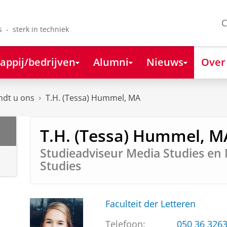
C
s - sterk in techniek
appij/bedrijven
Alumni
Nieuws
Over
ndt u ons
T.H. (Tessa) Hummel, MA
T.H. (Tessa) Hummel, M
Studieadviseur Media Studies en
Studies
Faculteit der Letteren
Telefoon:
050 36 326