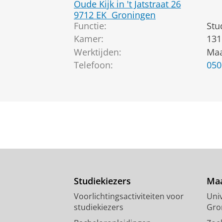
Oude Kijk in 't Jatstraat 26
9712 EK
Groningen
Functie:
Stu
Kamer:
131
Werktijden:
Maa
Telefoon:
050
Studiekiezers
Maa
Voorlichtingsactiviteiten voor
Univ
studiekiezers
Gro