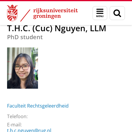
Skip
Skip
Over ons
T.H.C. (Cuc) Nguyen, LLM
Menu
Zoek
to
to
en
Content
Navigation
zoeken
T.H.C. (Cuc) Nguyen, LLM
PhD student
Faculteit Rechtsgeleerdheid
Telefoon:
E-mail:
t.h.c.nguyen@rug.nl