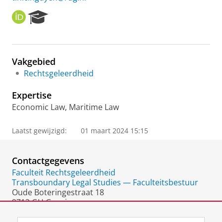
O
R
R
e
C
s
I
e
D
a
Vakgebied
r
Rechtsgeleerdheid
c
h
Expertise
P
o
Economic Law, Maritime Law
r
t
Laatst gewijzigd:
01 maart 2024 15:15
a
l
Contactgegevens
Faculteit Rechtsgeleerdheid
Transboundary Legal Studies — Faculteitsbestuur
Oude Boteringestraat 18
9712 GH Groningen
Nederland