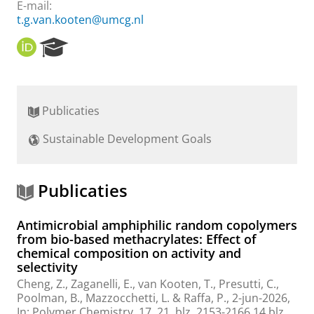
E-mail:
t.g.van.kooten@umcg.nl
O
R
R
e
C
s
I
e
D
a
Publicaties
r
c
Sustainable Development Goals
h
P
o
r
Publicaties
t
a
Antimicrobial amphiphilic random copolymers
l
from bio-based methacrylates: Effect of
chemical composition on activity and
selectivity
Cheng, Z.
, Zaganelli, E.,
van Kooten, T.
,
Presutti, C.
,
Poolman, B.
, Mazzocchetti, L. &
Raffa, P.
,
2-jun-2026
,
In:
Polymer Chemistry.
17
,
21
,
blz. 2153-2166
14 blz.