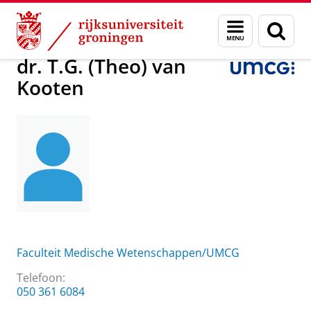
Skip
Skip
Over ons
dr. T.G. (Theo) van Kooten
Menu
Zoek
to
to
en
Content
Navigation
zoeken
dr. T.G. (Theo) van
Kooten
Faculteit Medische Wetenschappen/UMCG
Telefoon:
050 361 6084