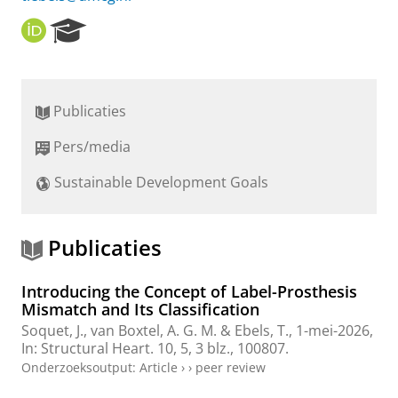
O
R
R
e
C
s
I
e
D
a
Publicaties
r
c
Pers/media
h
P
Sustainable Development Goals
o
r
t
a
Publicaties
l
Introducing the Concept of Label-Prosthesis
Mismatch and Its Classification
Soquet, J., van Boxtel, A. G. M. &
Ebels, T.
,
1-mei-2026
,
In:
Structural Heart.
10
,
5
,
3 blz.
, 100807.
Onderzoeksoutput
:
Article
›
›
peer review