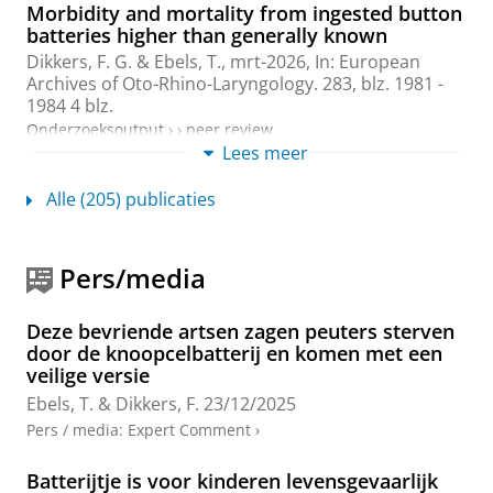
Morbidity and mortality from ingested button
batteries higher than generally known
Dikkers, F. G.
&
Ebels, T.
,
mrt-2026
,
In:
European
Archives of Oto-Rhino-Laryngology.
283
,
blz. 1981 -
1984
4 blz.
Onderzoeksoutput
›
›
peer review
Lees meer
Fused button battery
Alle (205) publicaties
Ebels, T.
(Uitvinder), Ooms, F. G. B. (Uitvinder),
Dikkers, F. G. (Uitvinder),
Frijlink, H. W.
(Uitvinder),
Eissens, A. C.
(Uitvinder) & Wagemaker, M.
Pers/media
(Uitvinder),
16-okt-2025
, Octrooi Nr. WO2025216630,
8-apr-2025
, Prioriteitsdatum
9-apr-2024
Onderzoeksoutput
Deze bevriende artsen zagen peuters sterven
door de knoopcelbatterij en komen met een
Hemodynamic profiling of patients with a
veilige versie
Fontan circulation using pulmonary
Ebels, T.
&
Dikkers, F.
23/12/2025
pressure/flow relations during dobutamine
Pers / media
:
Expert Comment
›
stress and pulmonary vasodilation testing
Ridderbos, F. J. S.
,
Hoendermis, E. S.
,
van Hassel, G.
,
Batterijtje is voor kinderen levensgevaarlijk
Ebels, T.
,
van Melle, J. P.
&
Berger, R. M. F.
,
aug-2025
,