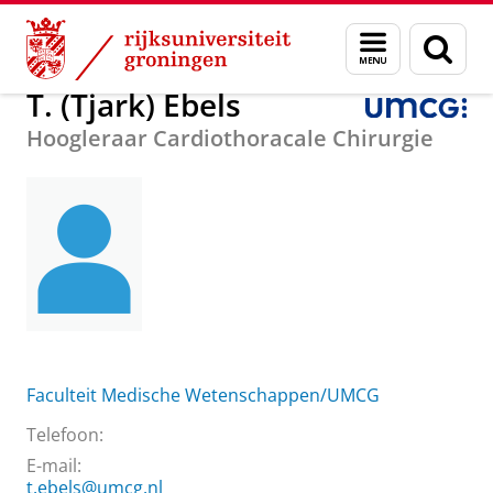
Skip
Skip
Over ons
T. (Tjark) Ebels
Menu
Zoek
to
to
en
Content
Navigation
zoeken
T. (Tjark) Ebels
Hoogleraar Cardiothoracale Chirurgie
Faculteit Medische Wetenschappen/UMCG
Telefoon:
E-mail:
t.ebels@umcg.nl