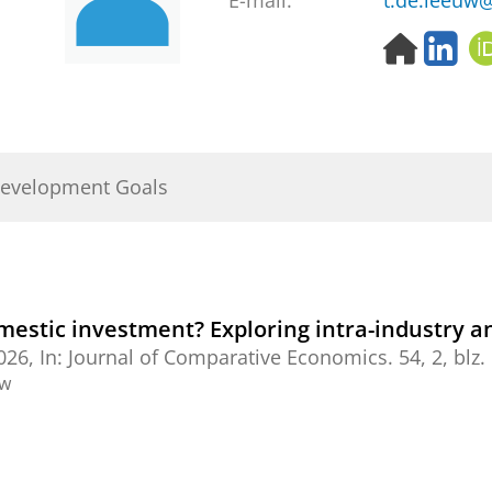
E-mail:
t.de.leeuw@
H
L
o
i
m
n
e
k
p
e
a
d
Development Goals
g
I
e
n
mestic investment? Exploring intra-industry a
026
,
In:
Journal of Comparative Economics.
54
,
2
,
blz.
ew