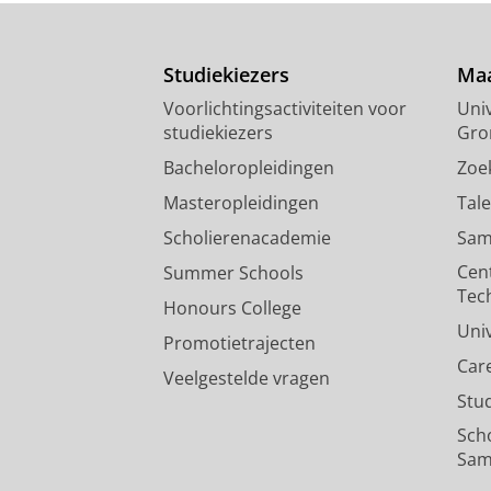
Studiekiezers
Maa
Voorlichtingsactiviteiten voor
Univ
studiekiezers
Gro
Bacheloropleidingen
Zoe
Masteropleidingen
Tal
Scholierenacademie
Sam
Cen
Summer Schools
Tec
Honours College
Uni
Promotietrajecten
Car
Veelgestelde vragen
Stu
Sch
Sam