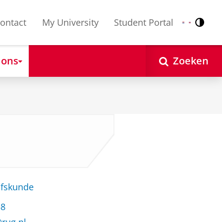
ontact
My University
Student Portal
Contr
Nederlands
English
 ons
Zoeken
jfskunde
58