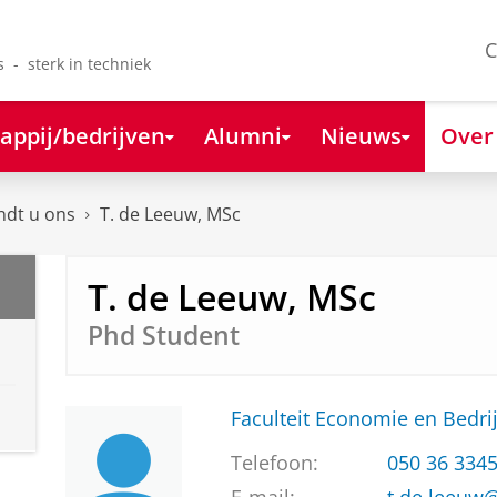
C
s - sterk in techniek
appij/bedrijven
Alumni
Nieuws
Over
ndt u ons
T. de Leeuw, MSc
T. de Leeuw, MSc
Phd Student
Faculteit Economie en Bedri
Telefoon:
050 36 334