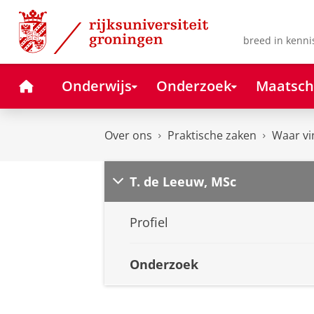
Skip
Skip
to
to
Content
Navigation
breed in kenni
Home
Onderwijs
Onderzoek
Maatsch
Over ons
Praktische zaken
Waar vi
T. de Leeuw, MSc
Profiel
Onderzoek