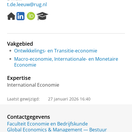
t.de.leeuw@rug.nl
H
L
O
R
o
i
R
e
m
n
C
s
e
k
I
e
p
e
D
a
Vakgebied
a
d
r
g
I
c
Ontwikkelings- en Transitie-economie
e
n
h
Macro-economie, Internationale- en Monetaire
P
Economie
o
r
Expertise
t
International Economie
a
l
Laatst gewijzigd:
27 januari 2026 16:40
Contactgegevens
Faculteit Economie en Bedrijfskunde
Global Economics & Management — Bestuur