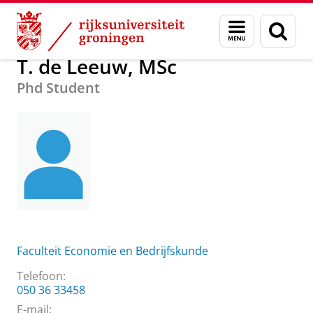
Skip
Skip
Over ons
T. de Leeuw, MSc
Menu
Zoek
to
to
en
Content
Navigation
zoeken
T. de Leeuw, MSc
Phd Student
Faculteit Economie en Bedrijfskunde
Telefoon:
050 36 33458
E-mail: