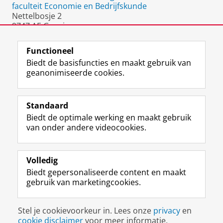
faculteit Economie en Bedrijfskunde
Nettelbosje 2
9747 AE Groningen
Nederland
Functioneel
Biedt de basisfuncties en maakt gebruik van
geanonimiseerde cookies.
F
L
R
I
Y
Volg de RUG
a
i
S
n
o
Standaard
c
n
S
s
u
Biedt de optimale werking en maakt gebruik
e
k
-
t
T
Studiekiezers
van onder andere videocookies.
b
e
f
a
u
Maatschappij/bedrijven
o
d
e
g
b
o
I
e
r
e
Alumni
k
n
d
a
-
Volledig
p
-
R
m
k
Biedt gepersonaliseerde content en maakt
Over ons
a
p
i
-
a
gebruik van marketingcookies.
g
a
j
a
n
i
g
k
c
a
Disclaimer & Copyright
Privacy
Cookies
n
i
s
c
a
Stel je cookievoorkeur in. Lees onze
privacy
en
Inloggen
a
n
u
o
l
cookie disclaimer
voor meer informatie.