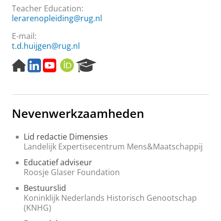
Teacher Education
:
lerarenopleiding@rug.nl
E-mail:
t.d.huijgen@rug.nl
H
L
Y
O
R
o
i
o
R
e
m
n
u
C
s
e
k
T
I
e
p
e
u
D
a
Nevenwerkzaamheden
a
d
b
r
g
I
e
c
e
n
h
Lid redactie Dimensies
P
Landelijk Expertisecentrum Mens&Maatschappij
o
Educatief adviseur
r
Roosje Glaser Foundation
t
a
Bestuurslid
l
Koninklijk Nederlands Historisch Genootschap
(KNHG)