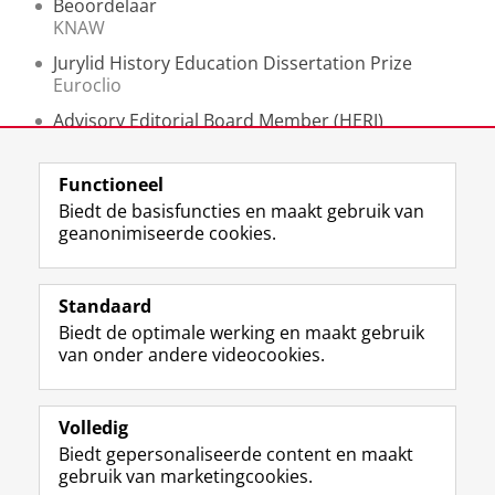
Beoordelaar
KNAW
Jurylid History Education Dissertation Prize
Euroclio
Advisory Editorial Board Member (HERJ)
History Education Reserach Journal (HERJ)
Elected Management Committee Member
Functioneel
HEIRNET
Biedt de basisfuncties en maakt gebruik van
geanonimiseerde cookies.
F
L
R
I
Y
Volg de RUG
a
i
S
n
o
Standaard
c
n
S
s
u
Biedt de optimale werking en maakt gebruik
e
k
-
t
T
Studiekiezers
van onder andere videocookies.
b
e
f
a
u
Maatschappij/bedrijven
o
d
e
g
b
o
I
e
r
e
Alumni
k
n
d
a
-
Volledig
p
-
R
m
k
Biedt gepersonaliseerde content en maakt
Over ons
a
p
i
-
a
gebruik van marketingcookies.
g
a
j
a
n