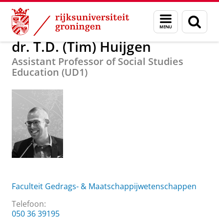
Skip
Skip
Over ons
dr. T.D. (Tim) Huijgen
Menu
Zoek
to
to
en
Content
Navigation
zoeken
dr. T.D. (Tim) Huijgen
Assistant Professor of Social Studies
Education (UD1)
Faculteit Gedrags- & Maatschappijwetenschappen
Telefoon:
050 36 39195