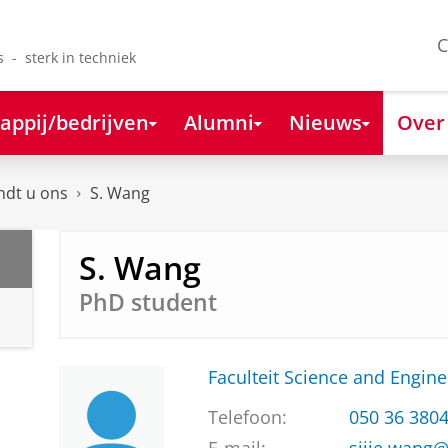
C
s - sterk in techniek
appij/bedrijven
Alumni
Nieuws
Over
ndt u ons
S. Wang
S. Wang
PhD student
Faculteit Science and Engine
Telefoon:
050 36 380