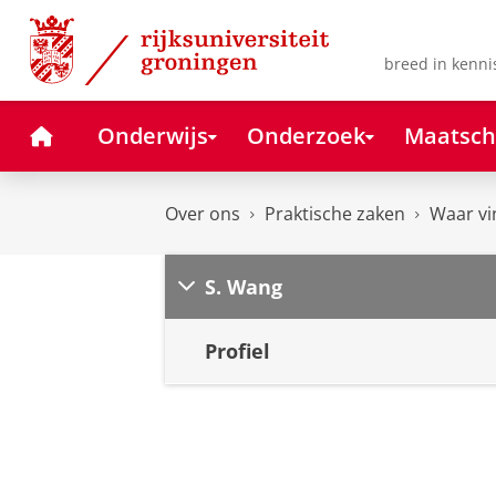
Skip
Skip
to
to
Content
Navigation
breed in kenni
Home
Onderwijs
Onderzoek
Maatsch
Over ons
Praktische zaken
Waar vi
S. Wang
Profiel