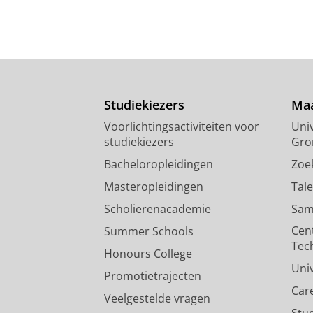
Studiekiezers
Maa
Voorlichtingsactiviteiten voor
Univ
studiekiezers
Gro
Bacheloropleidingen
Zoe
Masteropleidingen
Tal
Scholierenacademie
Sam
Cen
Summer Schools
Tec
Honours College
Uni
Promotietrajecten
Car
Veelgestelde vragen