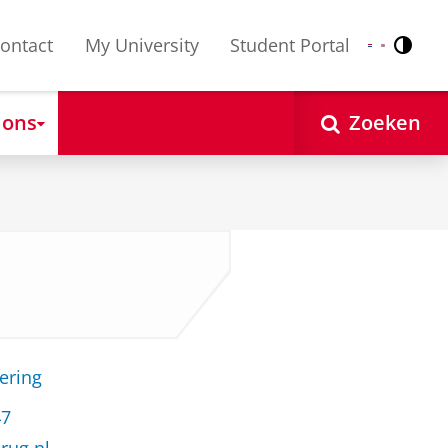
ontact
My University
Student Portal
Contr
Nederlands
English
 ons
Zoeken
ering
47