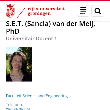
Skip
Skip
Over ons
S.E.T. (Sancia) van der Meij, PhD
Menu
Zoek
to
to
en
Content
Navigation
zoeken
S.E.T. (Sancia) van der Meij,
PhD
Universitair Docent 1
Faculteit Science and Engineering
Telefoon:
050 36 35274