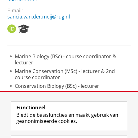
E-mail:
sancia.van.der.meij@rug.nl
O
R
R
e
C
s
I
e
D
a
Marine Biology (BSc) - course coordinator &
r
lecturer
c
h
Marine Conservation (MSc) - lecturer & 2nd
P
course coordinator
o
Conservation Biology (BSc) - lecturer
r
t
MSc research projects, MSc colloquia, BSc essays
a
Functioneel
l
Laatst gewijzigd:
03 februari 2026 12:07
Biedt de basisfuncties en maakt gebruik van
geanonimiseerde cookies.
F
L
R
I
Y
Volg de RUG
a
i
S
n
o