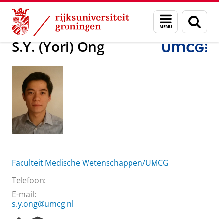
Skip
Skip
Over ons
S.Y. (Yori) Ong
Menu
Zoek
to
to
en
Content
Navigation
zoeken
S.Y. (Yori) Ong
Faculteit Medische Wetenschappen/UMCG
Telefoon:
E-mail:
s.y.ong@umcg.nl