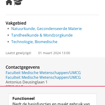
H
R
o
e
m
s
e
e
p
a
Vakgebied
a
r
Natuurkunde, Gecondenseerde Materie
g
c
e
h
Tandheelkunde & Mondzorgkunde
P
Technologie, Biomedische
o
r
t
Laatst gewijzigd:
01 maart 2024 13:00
a
l
Contactgegevens
Faculteit Medische Wetenschappen/UMCG
Faculteit Medische Wetenschappen/UMCG
Antonius Deusinglaan 1
9713 AV Groningen
Nederland
Functioneel
Biedt de basisfuncties en maakt gebruik van