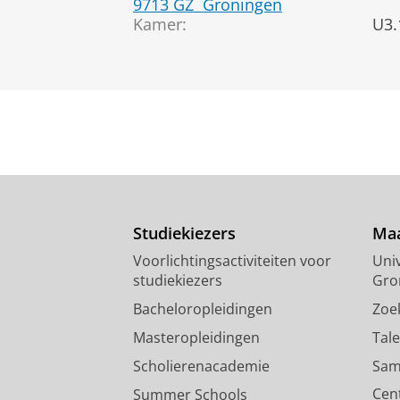
9713 GZ
Groningen
Kamer:
U3.
Studiekiezers
Maa
Voorlichtingsactiviteiten voor
Univ
studiekiezers
Gro
Bacheloropleidingen
Zoe
Masteropleidingen
Tal
Scholierenacademie
Sam
Cen
Summer Schools