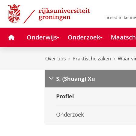
Skip
Skip
to
to
Content
Navigation
breed in kenni
Home
Onderwijs
Onderzoek
Maatsch
Over ons
Praktische zaken
Waar vi
S. (Shuang) Xu
Profiel
Onderzoek