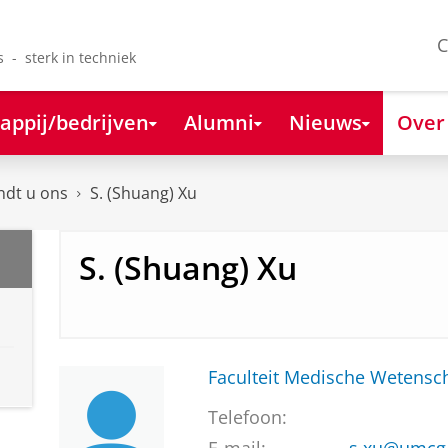
C
s - sterk in techniek
appij/bedrijven
Alumni
Nieuws
Over
ndt u ons
S. (Shuang) Xu
S. (Shuang) Xu
Faculteit Medische Weten
Telefoon: