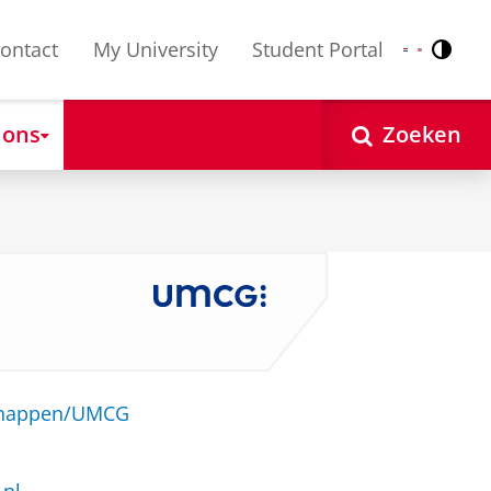
ontact
My University
Student Portal
Contr
Nederlands
English
 ons
Zoeken
schappen/UMCG