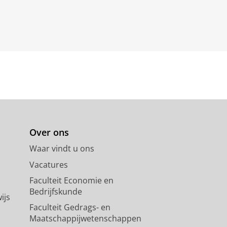
Over ons
Waar vindt u ons
Vacatures
Faculteit Economie en
Bedrijfskunde
ijs
Faculteit Gedrags- en
Maatschappijwetenschappen