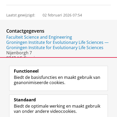
Laatst gewijzigd:
02 februari 2026 07:54
Contactgegevens
Faculteit Science and Engineering
Groningen Institute for Evolutionary Life Sciences —
Groningen Institute for Evolutionary Life Sciences
Nijenborgh 7
9747 AG Groningen
Nederland
Functioneel
Biedt de basisfuncties en maakt gebruik van
geanonimiseerde cookies.
F
L
R
I
Y
Volg de RUG
a
i
S
n
o
Standaard
c
n
S
s
u
Biedt de optimale werking en maakt gebruik
e
k
-
t
T
Studiekiezers
van onder andere videocookies.
b
e
f
a
u