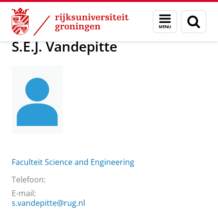
Skip
Skip
Over ons
S.E.J. Vandepitte
Menu
Zoek
to
to
en
Content
Navigation
zoeken
S.E.J. Vandepitte
Faculteit Science and Engineering
Telefoon:
E-mail:
s.vandepitte@rug.nl