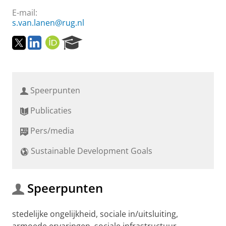
E-mail:
s.van.lanen@rug.nl
T
L
O
R
w
i
R
e
i
n
C
s
t
k
I
e
t
e
D
a
Speerpunten
e
d
r
r
I
c
Publicaties
n
h
P
Pers/media
o
r
Sustainable Development Goals
t
a
l
Speerpunten
stedelijke ongelijkheid, sociale in/uitsluiting,
armoede ervaringen, sociale infrastructuur,