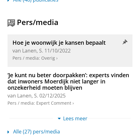
blz.
Onderzoeksoutput
:
Article
›
›
peer review
Pers/media
“My room is the kitchen”: Lived
experiences of home-making, home-
Hoe je woonwijk je kansen bepaalt
unmaking and emerging housing
van Lanen, S.
11/10/2022
strategies of disadvantaged urban youth
in austerity Ireland
Pers / media
:
Overig
›
van Lanen, S.
,
2022
,
In:
Social and Cultural
Geography.
23
,
4
,
blz. 598-619
22 blz.
‘Je kunt nu beter doorpakken’: experts vinden
Onderzoeksoutput
:
Article
›
›
peer review
dat inwoners Moerdijk niet langer in
onzekerheid moeten blijven
Building student self-reflection and self-
van Lanen, S.
02/12/2025
confidence by voluntary formative progress
Pers / media
:
Expert Comment
›
testing
Meijles, E.
,
Groote, P. D.
,
Naber, A. L.
,
van Lanen, S.
&
Waarom nieuwbouw zoveel weerstand
Lees meer
Salemink, K.
,
2026
.
oproept: 'Het gaat over identiteit en
Onderzoeksoutput
›
vertrouwen'
Alle (27) pers/media
van Lanen, S.
05/11/2025