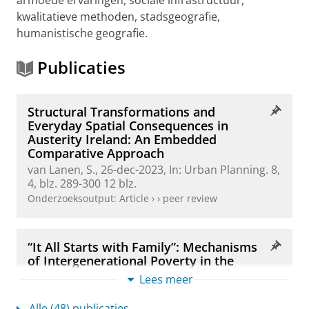
kwalitatieve methoden, stadsgeografie,
humanistische geografie.
Publicaties
Structural Transformations and
Everyday Spatial Consequences in
Austerity Ireland: An Embedded
Comparative Approach
van Lanen, S.
,
26-dec-2023
,
In:
Urban Planning.
8
,
4
,
blz. 289-300
12 blz.
Onderzoeksoutput
:
Article
›
›
peer review
“It All Starts with Family”: Mechanisms
of Intergenerational Poverty in the
Veenkoloniën, the Netherlands
Lees meer
Visser, S. S.
,
Edzes, A.
,
Merx, E.
&
van Lanen, S.
,
2022
,
In:
Journal of Poverty.
26
,
6
,
blz. 520-548
29
Alle (48) publicaties