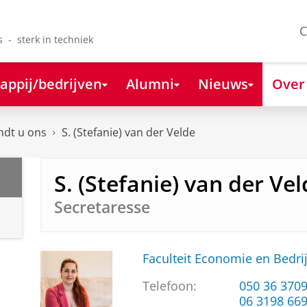
C
s - sterk in techniek
appij/bedrijven
Alumni
Nieuws
Over
ndt u ons
S. (Stefanie) van der Velde
S. (Stefanie) van der Ve
Secretaresse
Faculteit Economie en Bedri
Telefoon:
050 36 370
06 3198 66