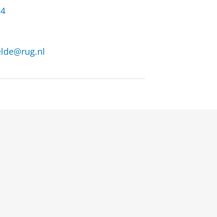
24
elde@rug.nl