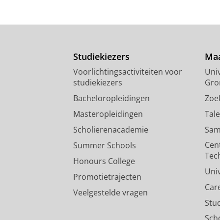
Studiekiezers
Maa
Voorlichtingsactiviteiten voor
Univ
studiekiezers
Gro
Bacheloropleidingen
Zoe
Masteropleidingen
Tal
Scholierenacademie
Sam
Cen
Summer Schools
Tec
Honours College
Uni
Promotietrajecten
Car
Veelgestelde vragen
Stu
Sch