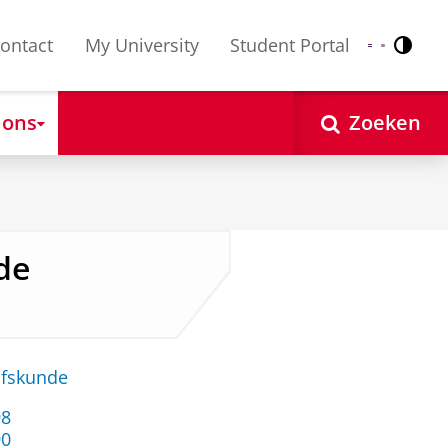
ontact
My University
Student Portal
Contr
Nederlands
English
 ons
Zoeken
lde
jfskunde
98
90