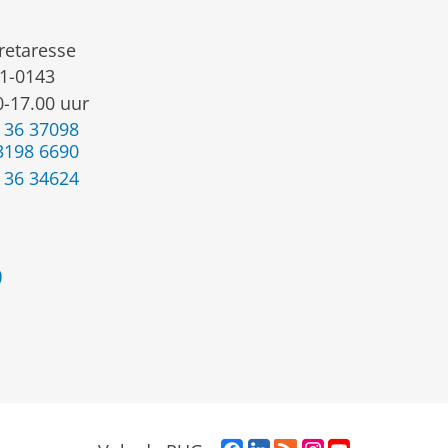
retaresse
1-0143
0-17.00 uur
 36 37098
3198 6690
 36 34624
)