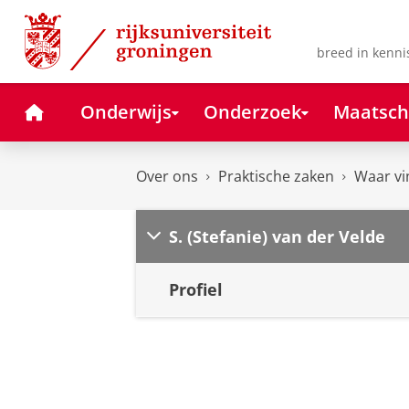
Skip
Skip
to
to
Content
Navigation
breed in kenni
Home
Onderwijs
Onderzoek
Maatsch
Over ons
Praktische zaken
Waar vi
S. (Stefanie) van der Velde
Profiel