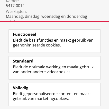
Kamer:
5417-0014
Werktijden:
Maandag, dinsdag, woensdag en donderdag
Telefoon:
06 3198 3283
(mobiel)
Functioneel
Biedt de basisfuncties en maakt gebruik van
geanonimiseerde cookies.
F
L
R
I
Y
Volg de RUG
a
i
S
n
o
Standaard
c
n
S
s
u
Biedt de optimale werking en maakt gebruik
e
k
-
t
T
Studiekiezers
van onder andere videocookies.
b
e
f
a
u
Maatschappij/bedrijven
o
d
e
g
b
o
I
e
r
e
Alumni
k
n
d
a
-
Volledig
p
-
R
m
k
Biedt gepersonaliseerde content en maakt
Over ons
a
p
i
-
a
gebruik van marketingcookies.
g
a
j
a
n
i
g
k
c
a