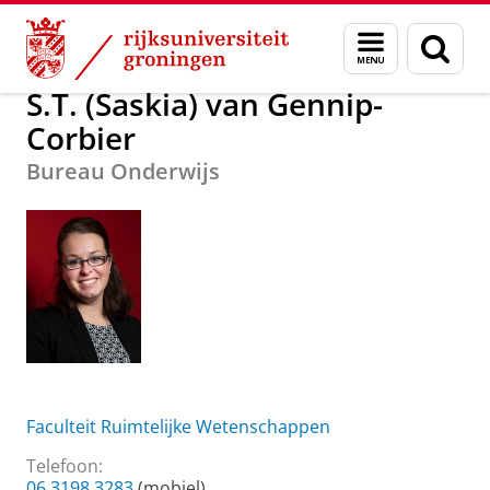
Skip
Skip
Over ons
S.T. (Saskia) van Gennip-Corbier
Menu
Zoek
to
to
en
Content
Navigation
zoeken
S.T. (Saskia) van Gennip-
Corbier
Bureau Onderwijs
Faculteit Ruimtelijke Wetenschappen
Telefoon:
06 3198 3283
(mobiel)