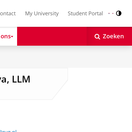
ontact
My University
Student Portal
Contr
Nederlands
English
 ons
Zoeken
ya, LLM