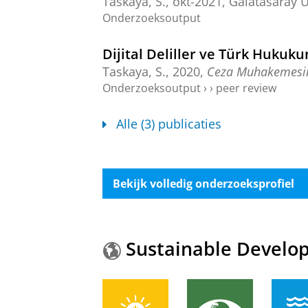
Taskaya, S.
,
okt-2021
,
Galatasaray Ü
Onderzoeksoutput
Dijital Deliller ve Türk Huku
Taskaya, S.
,
2020
,
Ceza Muhakemesin
Onderzoeksoutput
›
›
peer review
Alle (3) publicaties
Bekijk volledig onderzoeksprofiel
Sustainable Develo