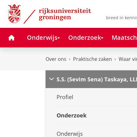
Skip
Skip
to
to
Content
Navigation
breed in kenni
Home
Onderwijs
Onderzoek
Maatsch
Over ons
Praktische zaken
Waar vi
S.S. (Sevim Sena) Taskaya, L
Profiel
Onderzoek
Onderwijs