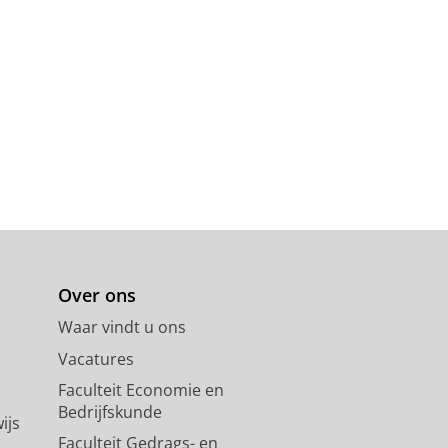
Over ons
Waar vindt u ons
Vacatures
Faculteit Economie en
Bedrijfskunde
ijs
Faculteit Gedrags- en