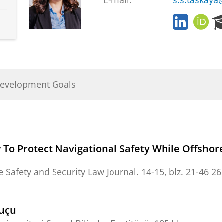
E-mail:
s.s.taskaya
L
O
i
R
n
C
k
I
e
D
d
Development Goals
i
n
w To Protect Navigational Safety While Offsho
 Safety and Security Law Journal.
14-15
,
blz. 21-46
26
Suçu