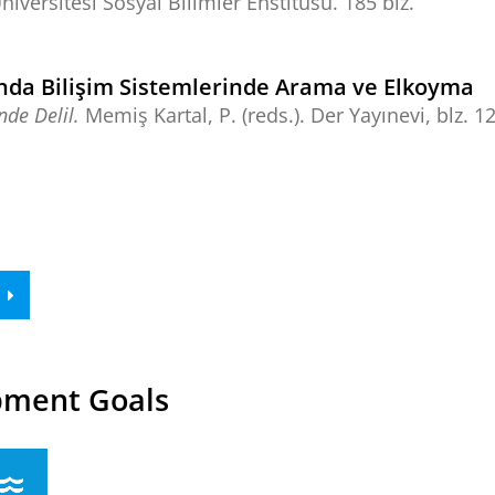
niversitesi Sosyal Bilimler Enstitüsü
.
185 blz.
kunda Bilişim Sistemlerinde Arama ve Elkoyma
de Delil.
Memiş Kartal, P. (reds.).
Der Yayınevi
,
blz. 1
pment Goals