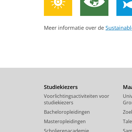
Meer informatie over de
Sustainab
Studiekiezers
Maa
Voorlichtingsactiviteiten voor
Univ
studiekiezers
Gro
Bacheloropleidingen
Zoe
Masteropleidingen
Tal
Scholierenacademie
Sam