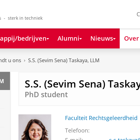
C
s - sterk in techniek
appij/bedrijven
Alumni
Nieuws
Over
ndt u ons
S.S. (Sevim Sena) Taskaya, LLM
S.S. (Sevim Sena) Taska
LM
PhD student
Faculteit Rechtsgeleerdheid
Telefoon: