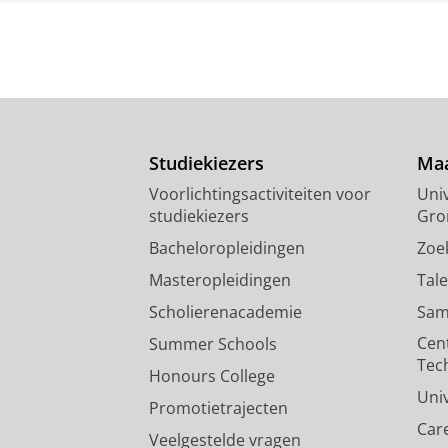
Studiekiezers
Maa
Voorlichtingsactiviteiten voor
Univ
studiekiezers
Gro
Bacheloropleidingen
Zoe
Masteropleidingen
Tal
Scholierenacademie
Sam
Cen
Summer Schools
Tec
Honours College
Uni
Promotietrajecten
Car
Veelgestelde vragen