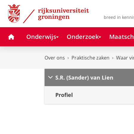
Skip
Skip
to
to
Content
Navigation
breed in kenni
Home
Onderwijs
Onderzoek
Maatsch
Over ons
Praktische zaken
Waar vi
S.R. (Sander) van Lien
Profiel