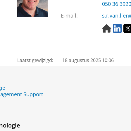
050 36 392
E-mail:
s.r.van.lie
H
L
o
i
m
n
e
k
p
e
a
d
Laatst gewijzigd:
18 augustus 2025 10:06
g
I
e
n
ie
agement Support
nologie