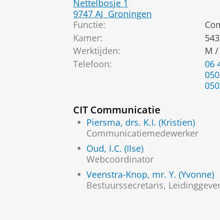
Nettelbosje 1
9747 AJ
Groningen
Functie:
Com
Kamer:
543
Werktijden:
M /
Telefoon:
06 
050
050
CIT Communicatie
Piersma, drs. K.I. (Kristien)
Communicatiemedewerker
Oud, I.C. (Ilse)
Webcoördinator
Veenstra-Knop, mr. Y. (Yvonne)
Bestuurssecretaris, Leidingge