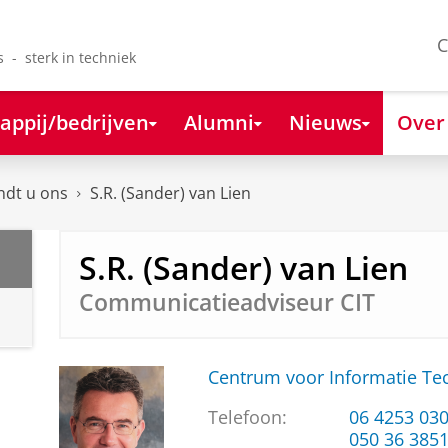
C
s - sterk in techniek
appij/bedrijven
Alumni
Nieuws
Over
ndt u ons
S.R. (Sander) van Lien
S.R. (Sander) van Lien
Communicatieadviseur CIT
Centrum voor Informatie Te
Telefoon:
06 4253 03
050 36 385