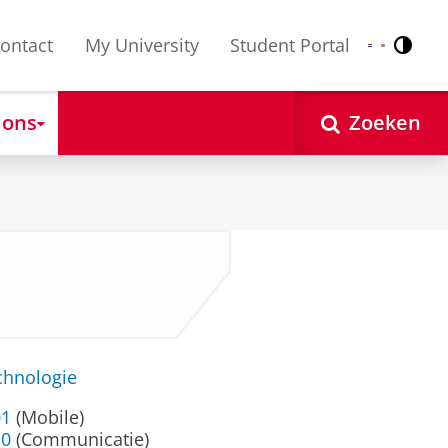
ontact
My University
Student Portal
Contr
Nederlands
English
 ons
Zoeken
chnologie
01
(Mobile)
10
(Communicatie)