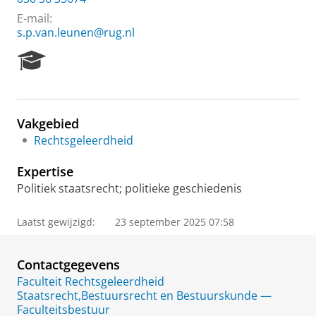
E-mail:
s.p.van.leunen@rug.nl
R
e
s
e
a
Vakgebied
r
Rechtsgeleerdheid
c
h
Expertise
P
o
Politiek staatsrecht; politieke geschiedenis
r
t
Laatst gewijzigd:
23 september 2025 07:58
a
l
Contactgegevens
Faculteit Rechtsgeleerdheid
Staatsrecht,Bestuursrecht en Bestuurskunde —
Faculteitsbestuur