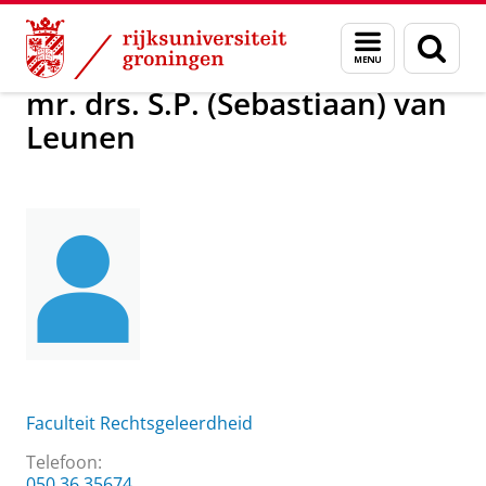
Skip
Skip
mr. drs. S.P. (Sebastiaan) van Leunen
Menu
Zoek
to
to
en
Content
Navigation
zoeken
mr. drs. S.P. (Sebastiaan) van
Leunen
Faculteit Rechtsgeleerdheid
Telefoon:
050 36 35674