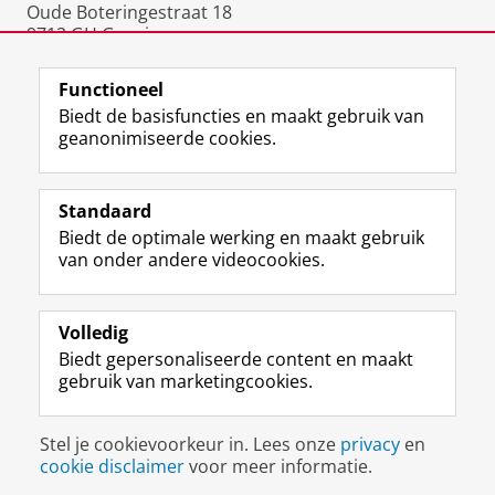
Oude Boteringestraat 18
9712 GH Groningen
Nederland
Functioneel
Biedt de basisfuncties en maakt gebruik van
geanonimiseerde cookies.
F
L
R
I
Y
Volg de RUG
a
i
S
n
o
Standaard
c
n
S
s
u
Biedt de optimale werking en maakt gebruik
e
k
-
t
T
Studiekiezers
van onder andere videocookies.
b
e
f
a
u
Maatschappij/bedrijven
o
d
e
g
b
o
I
e
r
e
Alumni
k
n
d
a
-
Volledig
p
-
R
m
k
Biedt gepersonaliseerde content en maakt
Over ons
a
p
i
-
a
gebruik van marketingcookies.
g
a
j
a
n
i
g
k
c
a
Disclaimer & Copyright
Privacy
Cookies
n
i
s
c
a
Stel je cookievoorkeur in. Lees onze
privacy
en
Inloggen
a
n
u
o
l
cookie disclaimer
voor meer informatie.
R
a
n
u
R