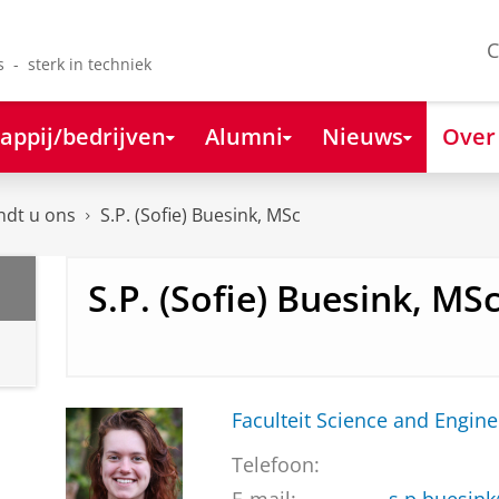
C
s - sterk in techniek
appij/bedrijven
Alumni
Nieuws
Over
ndt u ons
S.P. (Sofie) Buesink, MSc
S.P. (Sofie) Buesink, MS
Faculteit Science and Engine
Telefoon: