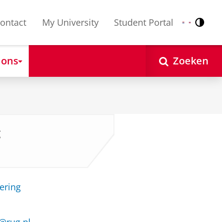
ontact
My University
Student Portal
Contr
Nederlands
English
 ons
Zoeken
c
ering