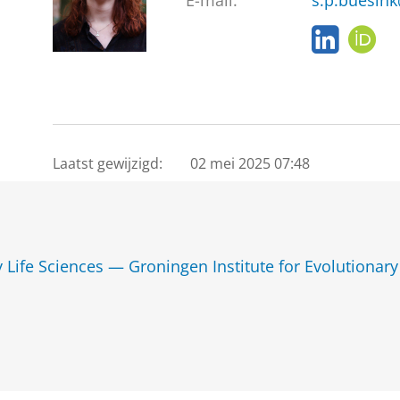
E-mail:
s.p.buesink
L
O
i
R
n
C
k
I
e
D
d
I
Laatst gewijzigd:
02 mei 2025 07:48
n
y Life Sciences — Groningen Institute for Evolutionary