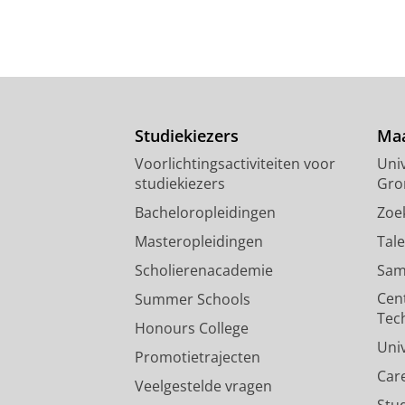
Studiekiezers
Maa
Voorlichtingsactiviteiten voor
Univ
studiekiezers
Gro
Bacheloropleidingen
Zoe
Masteropleidingen
Tal
Scholierenacademie
Sam
Cen
Summer Schools
Tec
Honours College
Uni
Promotietrajecten
Car
Veelgestelde vragen