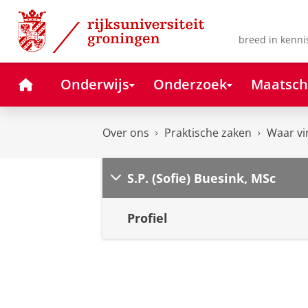
Skip
Skip
to
to
Content
Navigation
breed in kenni
Home
Onderwijs
Onderzoek
Maatsch
Over ons
Praktische zaken
Waar vi
S.P. (Sofie) Buesink, MSc
Profiel