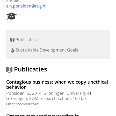
E-mail:
s.n.ponsioen@rug.nl
R
e
s
e
a
Publicaties
r
c
Sustainable Development Goals
h
P
o
r
Publicaties
t
a
Contagious business: when we copy unethical
l
behavior
Ponsioen, S.
,
2014
, Groningen:
University of
Groningen, SOM research school
.
163 blz.
Onderzoeksoutput
Omgaan met regelovertreding in