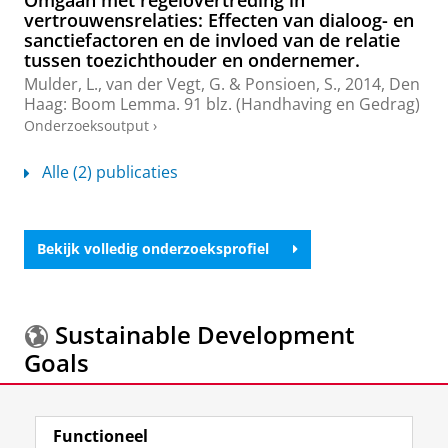
vertrouwensrelaties: Effecten van dialoog- en
sanctiefactoren en de invloed van de relatie
tussen toezichthouder en ondernemer.
Mulder, L.
,
van der Vegt, G.
&
Ponsioen, S.
,
2014
, Den
Haag:
Boom Lemma
.
91 blz.
(Handhaving en Gedrag)
Onderzoeksoutput
›
Alle (2) publicaties
Bekijk volledig onderzoeksprofiel
Sustainable Development
Goals
Meer informatie over de
Sustainable Development
Functioneel
Goals.