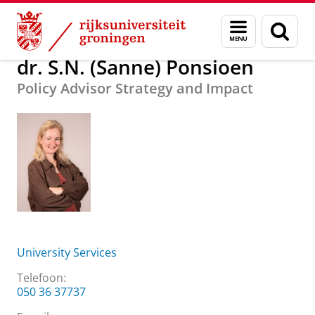
Skip
Skip
Over ons
dr. S.N. (Sanne) Ponsioen
Menu
Zoek
to
to
en
Content
Navigation
zoeken
dr. S.N. (Sanne) Ponsioen
Policy Advisor Strategy and Impact
University Services
Telefoon:
050 36 37737