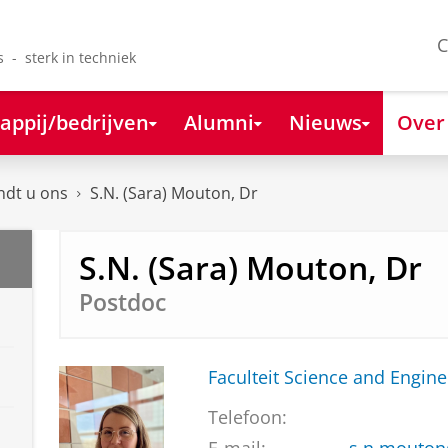
C
s - sterk in techniek
appij/bedrijven
Alumni
Nieuws
Over
ndt u ons
S.N. (Sara) Mouton, Dr
S.N. (Sara) Mouton, Dr
Postdoc
Faculteit Science and Engine
Telefoon: