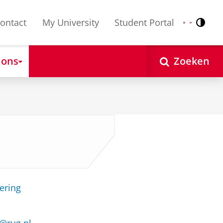
ontact
My University
Student Portal
Contr
Nederlands
English
 ons
Zoeken
ering