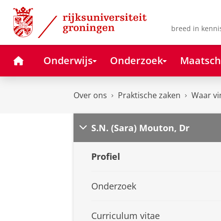
Skip
Skip
to
to
Content
Navigation
breed in kenni
Home
Onderwijs
Onderzoek
Maatsch
Over ons
Praktische zaken
Waar vi
S.N. (Sara) Mouton, Dr
Profiel
Onderzoek
Curriculum vitae