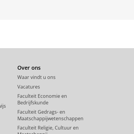
Over ons
Waar vindt u ons
Vacatures
Faculteit Economie en
Bedrijfskunde
ijs
Faculteit Gedrags- en
Maatschappijwetenschappen
Faculteit Religie, Cultuur en