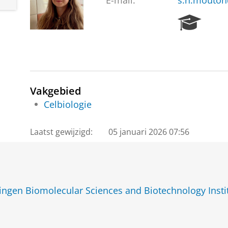
E-mail:
s.n.mouton
R
e
s
e
a
r
c
Vakgebied
h
Celbiologie
P
o
Laatst gewijzigd:
05 januari 2026 07:56
r
t
a
l
ngen Biomolecular Sciences and Biotechnology Insti