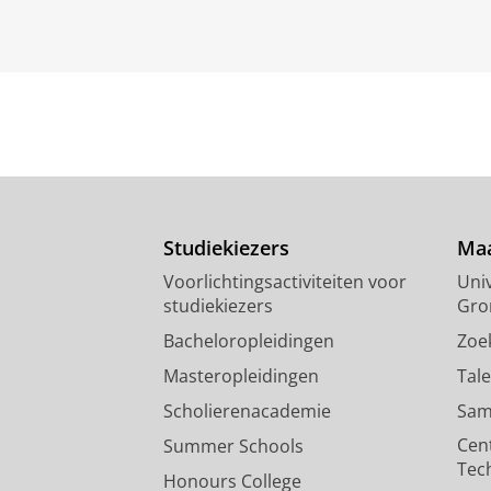
Studiekiezers
Maa
Voorlichtingsactiviteiten voor
Univ
studiekiezers
Gro
Bacheloropleidingen
Zoe
Masteropleidingen
Tal
Scholierenacademie
Sam
Cen
Summer Schools
Tec
Honours College