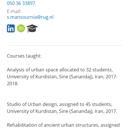
050 36 33897
E-mail:
s.mansournia@rug.nl
l
O
R
i
R
e
n
C
s
k
I
e
e
D
a
Courses taught:
d
r
i
c
n
h
Analysis of urban space allocated to 32 students,
P
University of Kurdistan, Sine (Sanandaj), Iran, 2017-
o
2018.
r
t
a
l
Studio of Urban design, assigned to 45 students,
University of Kurdistan, Sine (Sanandaj), Iran, 2017.
Rehabilitation of ancient urban structures, assigned