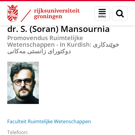
Skip
Skip
Over ons
dr. S. (Soran) Mansournia
Menu
Zoek
to
to
en
Content
Navigation
zoeken
dr. S. (Soran) Mansournia
Promovendus Ruimtelijke
Wetenschappen - In Kurdish: خوێندکاری
دوکتورای زانستی مەکانی
Faculteit Ruimtelijke Wetenschappen
Telefoon: