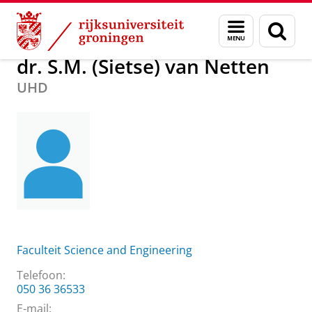
Skip
Skip
Over ons
dr. S.M. (Sietse) van Netten
Menu
Zoek
to
to
en
Content
Navigation
zoeken
dr. S.M. (Sietse) van Netten
UHD
Faculteit Science and Engineering
Telefoon:
050 36 36533
E-mail: