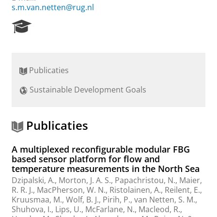
s.m.van.netten@rug.nl
R
e
s
e
a
Publicaties
r
c
Sustainable Development Goals
h
P
o
r
Publicaties
t
a
A multiplexed reconfigurable modular FBG
l
based sensor platform for flow and
temperature measurements in the North Sea
Dzipalski, A., Morton, J. A. S., Papachristou, N., Maier,
R. R. J., MacPherson, W. N., Ristolainen, A., Reilent, E.,
Kruusmaa, M.,
Wolf, B. J.
, Pirih, P.,
van Netten, S. M.
,
Shuhova, I., Lips, U., McFarlane, N., Macleod, R.,