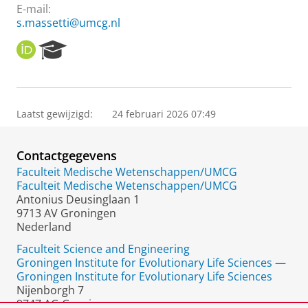
E-mail:
s.massetti@umcg.nl
O
R
R
e
C
s
I
e
D
a
Laatst gewijzigd:
24 februari 2026 07:49
r
c
h
Contactgegevens
P
o
Faculteit Medische Wetenschappen/UMCG
r
Faculteit Medische Wetenschappen/UMCG
t
Antonius Deusinglaan 1
a
9713 AV Groningen
l
Nederland
Faculteit Science and Engineering
Groningen Institute for Evolutionary Life Sciences —
Groningen Institute for Evolutionary Life Sciences
Nijenborgh 7
9747 AG Groningen