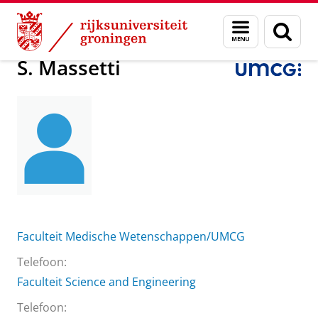
Skip
Skip
Over ons
S. Massetti
Menu
Zoek
to
to
en
Content
Navigation
zoeken
S. Massetti
Faculteit Medische Wetenschappen/UMCG
Telefoon:
Faculteit Science and Engineering
Telefoon: