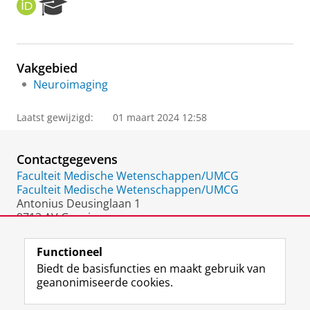
O
R
R
e
C
s
I
e
D
a
Vakgebied
r
Neuroimaging
c
h
P
Laatst gewijzigd:
01 maart 2024 12:58
o
r
t
Contactgegevens
a
Faculteit Medische Wetenschappen/UMCG
l
Faculteit Medische Wetenschappen/UMCG
Antonius Deusinglaan 1
9713 AV Groningen
Nederland
Functioneel
Biedt de basisfuncties en maakt gebruik van
geanonimiseerde cookies.
F
L
R
I
Y
Volg de RUG