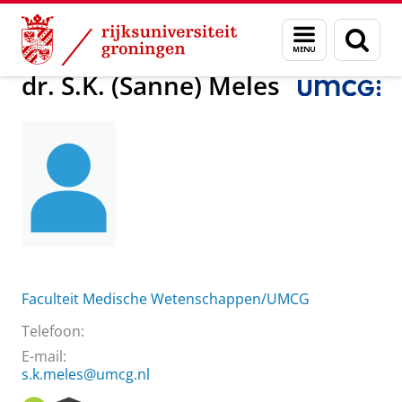
Skip
Skip
Over ons
dr. S.K. (Sanne) Meles
Menu
Zoek
to
to
en
Content
Navigation
zoeken
dr. S.K. (Sanne) Meles
Faculteit Medische Wetenschappen/UMCG
Telefoon:
E-mail:
s.k.meles@umcg.nl