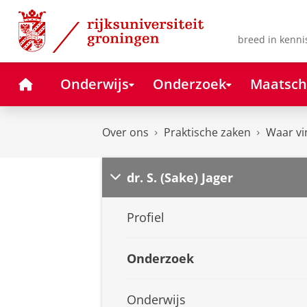
Skip
Skip
to
to
Content
Navigation
breed in kenni
Home
Onderwijs
Onderzoek
Maatsch
Over ons
Praktische zaken
Waar vi
dr. S. (Sake) Jager
Profiel
Onderzoek
Onderwijs