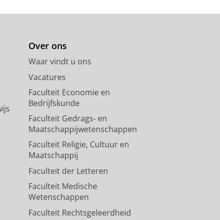
y Building for English for
Over ons
A. V.,
2020
,
WorldCALL 2018
Waar vindt u ons
iversidad de Concepción
,
blz. 5-9
5
Vacatures
Faculteit Economie en
Bedrijfskunde
ijs
Faculteit Gedrags- en
Maatschappijwetenschappen
Faculteit Religie, Cultuur en
Maatschappij
Faculteit der Letteren
Faculteit Medische
Wetenschappen
Faculteit Rechtsgeleerdheid