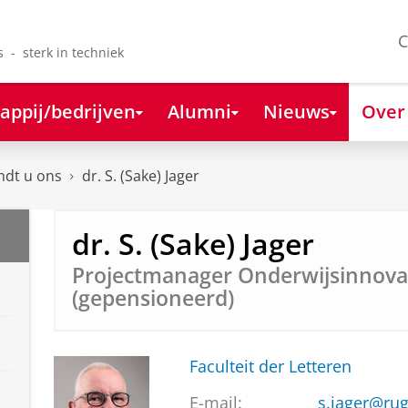
C
s - sterk in techniek
appij/bedrijven
Alumni
Nieuws
Over
ndt u ons
dr. S. (Sake) Jager
dr. S. (Sake) Jager
Projectmanager Onderwijsinnova
(gepensioneerd)
Faculteit der Letteren
E-mail:
s.jager@rug