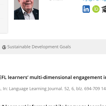
L
O
i
R
n
C
k
I
e
D
d
I
n
Sustainable Development Goals
FL learners’ multi-dimensional engagement in d
4
,
In:
Language Learning Journal.
52
,
6
,
blz. 694-709
14