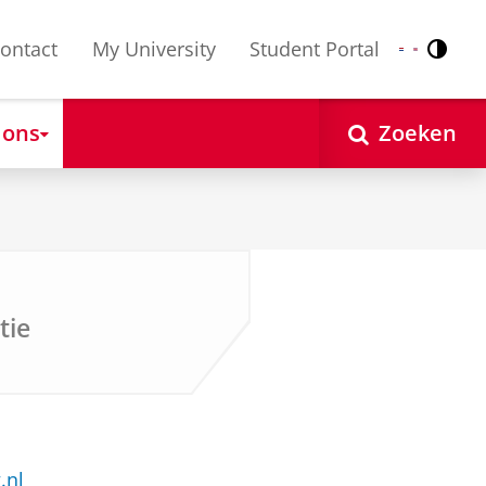
ontact
My University
Student Portal
Contr
Nederlands
English
 ons
Zoeken
tie
.nl