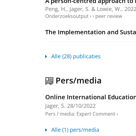
A person-centred approach to 
Peng, H.
,
Jager, S.
&
Lowie, W.
,
202
Onderzoeksoutput
›
›
peer review
The Implementation and Sustai
Prior, C. &
Jager, S.
,
sep-2022
,
The G
International.
Rubin, J. & Guth, S. (re
Onderzoeksoutput
›
›
peer review
Alle (28) publicaties
Unravelling the Idiosyncrasy 
Methodology
Pers/media
Peng, H.,
Lowie, W.
&
Jager, S.
,
1-ok
Onderzoeksoutput
›
›
peer review
Online International Education
Jager, S.
28/10/2022
Narrative review and meta-anal
Pers / media
:
Expert Comment
›
Peng, H.
,
Lowie, W.
&
Jager, S.
,
sep-
Onderzoeksoutput
›
›
peer review
Alle (1) pers/media