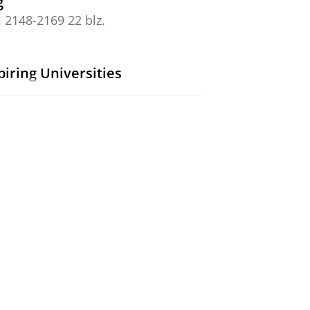
g
. 2148-2169
22 blz.
iring Universities
nd Sustaining Collaborative Online
s: a Time-Series Clustering
z.