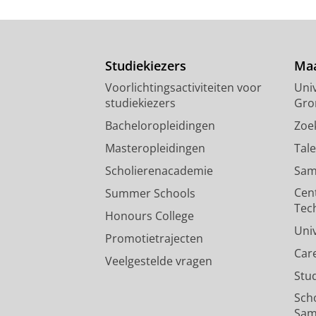
Onderzoeksoutput
›
Sustainability and Inter Univer
Specific and Academic Purpose
Studiekiezers
Maa
Jager, S.
, Baten, L., del Pilar Galleg
Voorlichtingsactiviteiten voor
Univ
Conference Proceedings.
Barr, D., Ba
studiekiezers
Gro
blz.
Onderzoeksoutput
›
Bacheloropleidingen
Zoe
Masteropleidingen
Tal
Scholierenacademie
Sam
Cen
Summer Schools
Tec
Honours College
Uni
Promotietrajecten
Car
Veelgestelde vragen
Stu
Sch
Sam