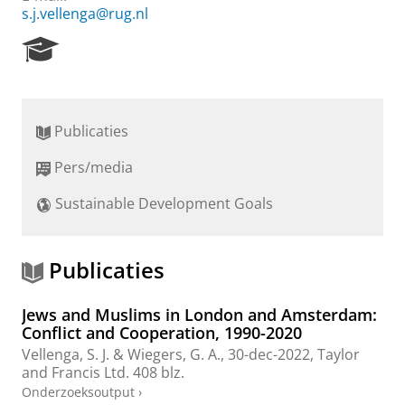
s.j.vellenga@rug.nl
R
e
s
e
a
Publicaties
r
c
Pers/media
h
P
Sustainable Development Goals
o
r
t
a
Publicaties
l
Jews and Muslims in London and Amsterdam:
Conflict and Cooperation, 1990-2020
Vellenga, S. J.
& Wiegers, G. A.,
30-dec-2022
,
Taylor
and Francis Ltd
.
408 blz.
Onderzoeksoutput
›