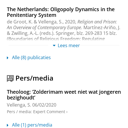
The Netherlands: Oligopoly Dynamics in the
Penitentiary System
de Groot, K. &
Vellenga, S.
,
2020
,
Religion and Prison:
An Overview of Contemporary Europe.
Martínez-Ariño, J.
& Zwilling, A.-L. (reds.).
Springer
,
blz. 269-283
15 blz.
(Boundaries of Religious Freedom: Regulating
Religion in Diverse Societies).
Lees meer
Onderzoeksoutput
›
›
peer review
Alle (8) publicaties
Islamofobie en het Israëlisch-Palestijnse
conflict als splijtzwammen: Over twee
gelijktijdige Kristallnachtherdenkingen in
Pers/media
Amsterdam (1992-2018)
Vellenga, S.
& Wiegers, G. A.,
2019
,
In:
Narthex.
Theoloog: ‘Zolderimam weet niet wat jongeren
Tijdschrift voor levensbeschouwing en educatie.
19
,
bezighoudt’
3
,
blz. 80-88
9 blz.
Vellenga, S.
06/02/2020
Onderzoeksoutput
:
Article
›
Pers / media
:
Expert Comment
›
Securitization, Islamic chaplaincy, and the
issue of (de)radicalization of Muslim
Alle (1) pers/media