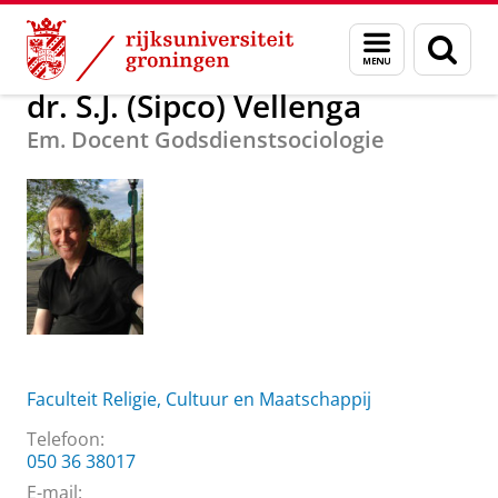
Skip
Skip
Over ons
dr. S.J. (Sipco) Vellenga
Menu
Zoek
to
to
en
Content
Navigation
zoeken
dr. S.J. (Sipco) Vellenga
Em. Docent Godsdienstsociologie
Faculteit Religie, Cultuur en Maatschappij
Telefoon:
050 36 38017
E-mail: