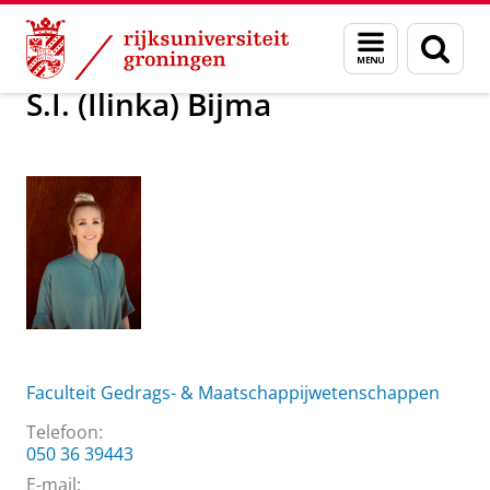
Skip
Skip
Over ons
S.I. (Ilinka) Bijma
Menu
Zoek
to
to
en
Content
Navigation
zoeken
S.I. (Ilinka) Bijma
Faculteit Gedrags- & Maatschappijwetenschappen
Telefoon:
050 36 39443
E-mail: