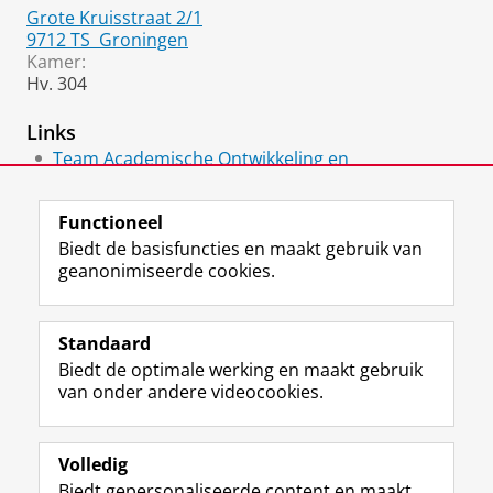
Grote Kruisstraat 2/1
9712 TS
Groningen
Kamer:
Hv. 304
Links
Team Academische Ontwikkeling en
Vaardigheden
Functioneel
Biedt de basisfuncties en maakt gebruik van
geanonimiseerde cookies.
F
L
R
I
Y
Volg de RUG
a
i
S
n
o
Standaard
c
n
S
s
u
Biedt de optimale werking en maakt gebruik
e
k
-
t
T
Studiekiezers
van onder andere videocookies.
b
e
f
a
u
Maatschappij/bedrijven
o
d
e
g
b
o
I
e
r
e
Alumni
k
n
d
a
-
Volledig
p
-
R
m
k
Biedt gepersonaliseerde content en maakt