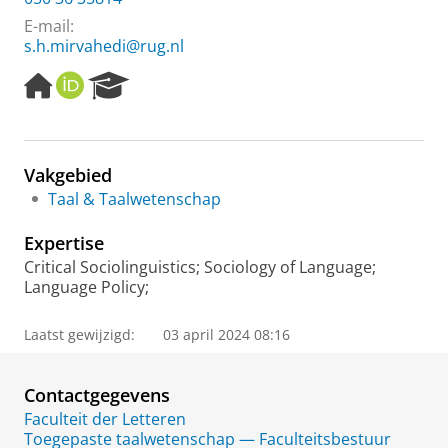
E-mail:
s.h.mirvahedi@rug.nl
H
O
R
o
R
e
m
C
s
e
I
e
p
D
a
Vakgebied
a
r
Taal & Taalwetenschap
g
c
e
h
Expertise
P
o
Critical Sociolinguistics; Sociology of Language;
r
Language Policy;
t
a
Laatst gewijzigd:
03 april 2024 08:16
l
Contactgegevens
Faculteit der Letteren
Toegepaste taalwetenschap — Faculteitsbestuur