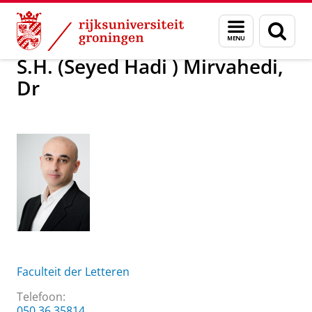
Skip
Skip
Over ons
S.H. (Seyed Hadi ) Mirvahedi, Dr
Menu
Zoek
to
to
en
Content
Navigation
zoeken
S.H. (Seyed Hadi ) Mirvahedi,
Dr
Faculteit der Letteren
Telefoon:
050 36 35814