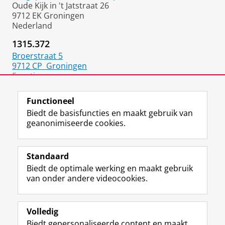
Oude Kijk in 't Jatstraat 26
9712 EK Groningen
Nederland
1315.372
Broerstraat 5
9712 CP
Groningen
Functie:
Assistant Professor
Functioneel
Biedt de basisfuncties en maakt gebruik van
geanonimiseerde cookies.
F
L
R
I
Y
Volg de RUG
a
i
S
n
o
Standaard
c
n
S
s
u
Biedt de optimale werking en maakt gebruik
e
k
-
t
T
Studiekiezers
van onder andere videocookies.
b
e
f
a
u
Maatschappij/bedrijven
o
d
e
g
b
o
I
e
r
e
Alumni
k
n
d
a
-
Volledig
p
-
R
m
k
Biedt gepersonaliseerde content en maakt