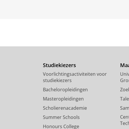
Studiekiezers
Maa
Voorlichtingsactiviteiten voor
Univ
studiekiezers
Gro
Bacheloropleidingen
Zoe
Masteropleidingen
Tal
Scholierenacademie
Sam
Cen
Summer Schools
Tec
Honours College