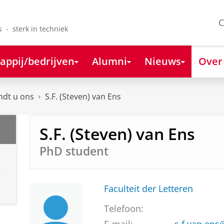
C
s - sterk in techniek
appij/bedrijven
Alumni
Nieuws
Over
ndt u ons
S.F. (Steven) van Ens
S.F. (Steven) van Ens
PhD student
Faculteit der Letteren
Telefoon: