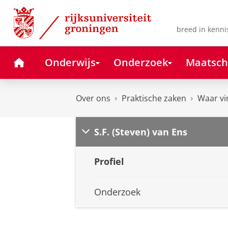
Skip
Skip
to
to
Content
Navigation
breed in kenni
Home
Onderwijs
Onderzoek
Maatsch
Over ons
Praktische zaken
Waar vi
S.F. (Steven) van Ens
Profiel
Onderzoek