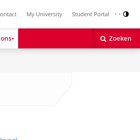
ontact
My University
Student Portal
Contr
Nederlands
English
 ons
Zoeken