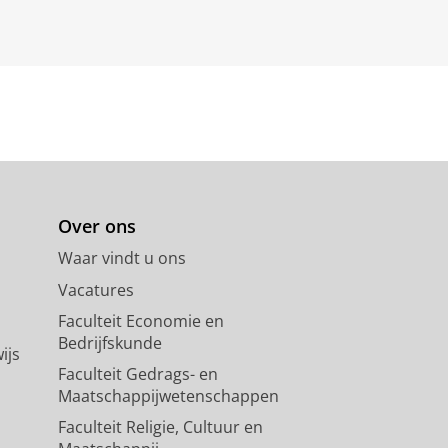
Over ons
Waar vindt u ons
Vacatures
Faculteit Economie en
Bedrijfskunde
ijs
Faculteit Gedrags- en
Maatschappijwetenschappen
Faculteit Religie, Cultuur en