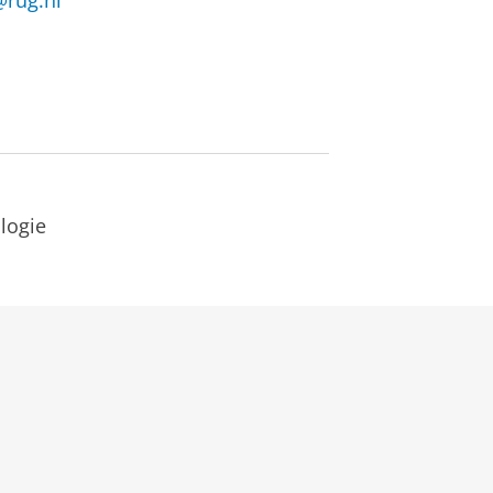
@rug.nl
logie