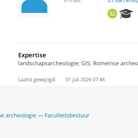
E-mail:
s.f.van.ens
O
R
R
e
C
s
I
e
D
a
r
c
Expertise
h
landschapsarcheologie; GIS; Romeinse archeo
P
o
Laatst gewijzigd:
01 juli 2026 07:46
r
t
a
l
e archeologie — Faculteitsbestuur