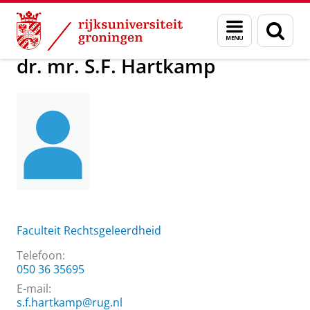
Skip
Skip
Over ons
dr. mr. S.F. Hartkamp
Menu
Zoek
to
to
en
Content
Navigation
zoeken
dr. mr. S.F. Hartkamp
Faculteit Rechtsgeleerdheid
Telefoon:
050 36 35695
E-mail:
s.f.hartkamp@rug.nl