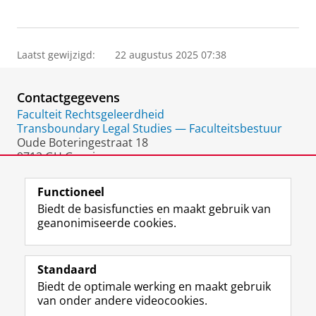
Laatst gewijzigd:
22 augustus 2025 07:38
Contactgegevens
Faculteit Rechtsgeleerdheid
Transboundary Legal Studies — Faculteitsbestuur
Oude Boteringestraat 18
9712 GH Groningen
Nederland
Functioneel
Biedt de basisfuncties en maakt gebruik van
geanonimiseerde cookies.
F
L
R
I
Y
Volg de RUG
a
i
S
n
o
Standaard
c
n
S
s
u
Biedt de optimale werking en maakt gebruik
e
k
-
t
T
Studiekiezers
van onder andere videocookies.
b
e
f
a
u