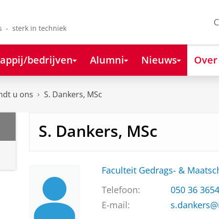
C
s - sterk in techniek
appij/bedrijven
Alumni
Nieuws
Over
ndt u ons
S. Dankers, MSc
S. Dankers, MSc
Faculteit Gedrags- & Maats
Telefoon:
050 36 365
E-mail:
s.dankers@