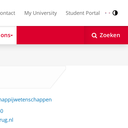
ontact
My University
Student Portal
Contr
Nederlands
English
 ons
Zoeken
chappijwetenschappen
40
rug.nl