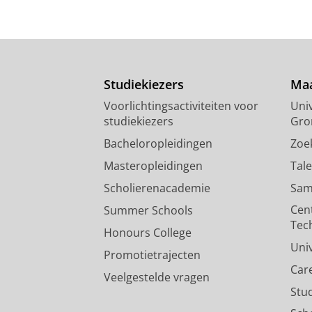
Studiekiezers
Maa
Voorlichtingsactiviteiten voor
Univ
studiekiezers
Gro
Bacheloropleidingen
Zoe
Masteropleidingen
Tal
Scholierenacademie
Sam
Cen
Summer Schools
Tec
Honours College
Uni
Promotietrajecten
Car
Veelgestelde vragen
Stu