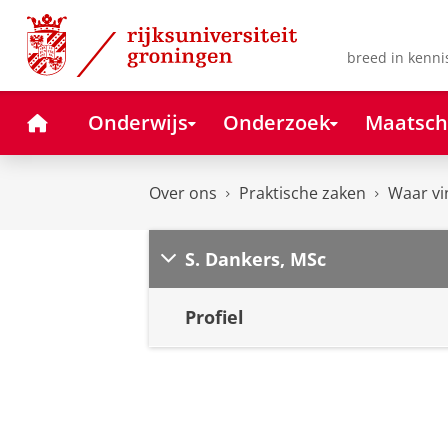
Skip
Skip
to
to
Content
Navigation
breed in kenni
Home
Onderwijs
Onderzoek
Maatsch
Over ons
Praktische zaken
Waar vi
S. Dankers, MSc
Profiel