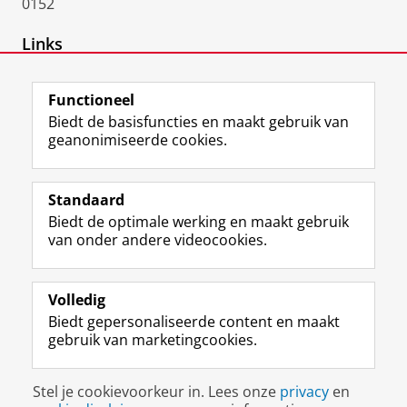
0152
Links
Iris
Functioneel
Biedt de basisfuncties en maakt gebruik van
geanonimiseerde cookies.
F
L
R
I
Y
Volg de RUG
a
i
S
n
o
Standaard
c
n
S
s
u
Biedt de optimale werking en maakt gebruik
e
k
-
t
T
Studiekiezers
van onder andere videocookies.
b
e
f
a
u
Maatschappij/bedrijven
o
d
e
g
b
o
I
e
r
e
Alumni
k
n
d
a
-
Volledig
p
-
R
m
k
Biedt gepersonaliseerde content en maakt
Over ons
a
p
i
-
a
gebruik van marketingcookies.
g
a
j
a
n
i
g
k
c
a
Disclaimer & Copyright
Privacy
Cookies
n
i
s
c
a
Stel je cookievoorkeur in. Lees onze
privacy
en
Inloggen