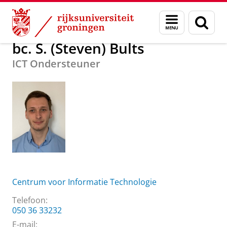
Skip
Skip
Over ons
bc. S. (Steven) Bults
Menu
Zoek
to
to
en
Content
Navigation
zoeken
bc. S. (Steven) Bults
ICT Ondersteuner
Centrum voor Informatie Technologie
Telefoon:
050 36 33232
E-mail: