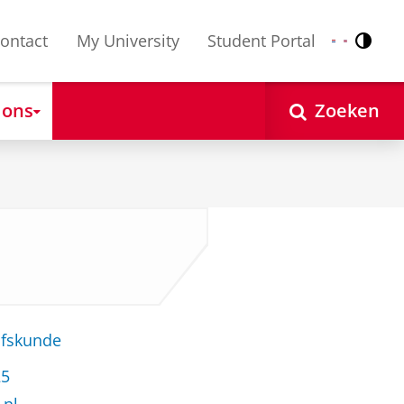
ontact
My University
Student Portal
Contr
Nederlands
English
 ons
Zoeken
jfskunde
25