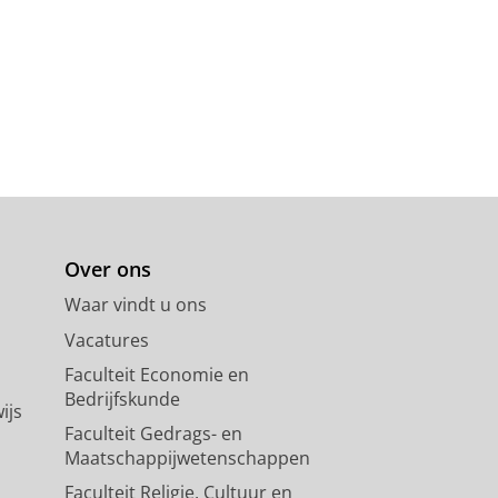
Over ons
Waar vindt u ons
Vacatures
Faculteit Economie en
Bedrijfskunde
ijs
Faculteit Gedrags- en
Maatschappijwetenschappen
Faculteit Religie, Cultuur en