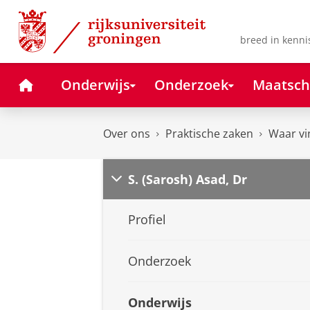
Skip
Skip
to
to
Content
Navigation
breed in kenni
Home
Onderwijs
Onderzoek
Maatsch
Over ons
Praktische zaken
Waar vi
S. (Sarosh) Asad, Dr
Profiel
Onderzoek
Onderwijs