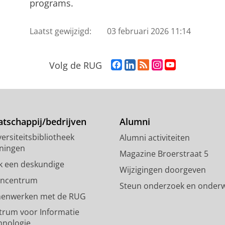
programs.
Laatst gewijzigd:
03 februari 2026 11:14
F
L
R
I
Y
Volg de RUG
a
i
S
n
o
c
n
S
s
u
e
k
-
t
T
b
e
f
a
u
o
d
e
g
b
tschappij/bedrijven
Alumni
o
I
e
r
e
ersiteitsbibliotheek
Alumni activiteiten
k
n
d
a
-
ningen
p
-
R
m
k
Magazine Broerstraat 5
a
p
i
-
a
k een deskundige
Wijzigingen doorgeven
g
a
j
a
n
encentrum
Steun onderzoek en onderw
i
g
k
c
a
enwerken met de RUG
n
i
s
c
a
a
n
u
o
l
trum voor Informatie
R
a
n
u
R
hnologie