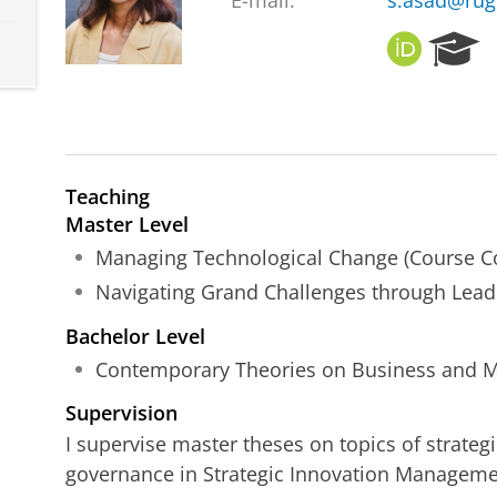
E-mail:
s.asad@rug
O
R
R
e
C
s
I
e
D
a
r
c
Teaching
h
Master Level
P
Managing Technological Change (Course C
o
r
Navigating Grand Challenges through Lea
t
Bachelor Level
a
l
Contemporary Theories on Business and
Supervision
I supervise master theses on topics of strateg
governance in Strategic Innovation Manage