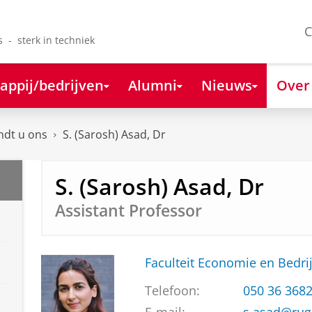
C
s - sterk in techniek
appij/bedrijven
Alumni
Nieuws
Over
ndt u ons
S. (Sarosh) Asad, Dr
S. (Sarosh) Asad, Dr
Assistant Professor
Faculteit Economie en Bedri
Telefoon:
050 36 368