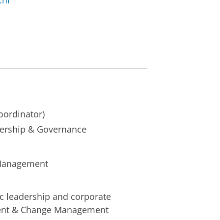
.nl
oordinator)
dership & Governance
 Management
ic leadership and corporate
ment & Change Management