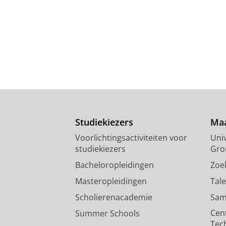
Studiekiezers
Maa
Voorlichtingsactiviteiten voor
Univ
studiekiezers
Gro
Bacheloropleidingen
Zoe
Masteropleidingen
Tal
Scholierenacademie
Sam
Cen
Summer Schools
Tec