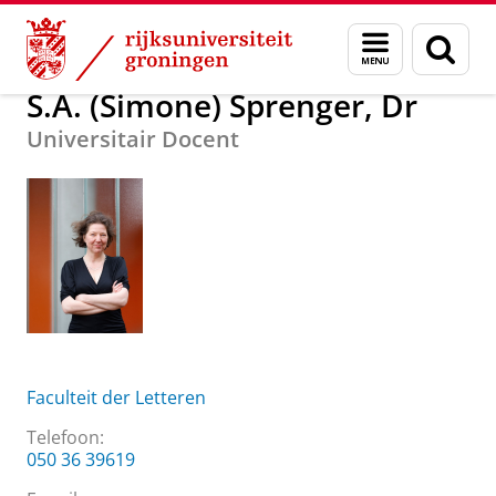
Skip
Skip
Over ons
S.A. (Simone) Sprenger, Dr
Menu
Zoek
to
to
en
Content
Navigation
zoeken
S.A. (Simone) Sprenger, Dr
Universitair Docent
Faculteit der Letteren
Telefoon:
050 36 39619