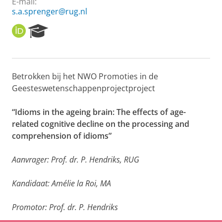
E-mail:
s.a.sprenger@rug.nl
O
R
R
e
C
s
I
e
D
a
Betrokken bij het NWO Promoties in de
r
Geesteswetenschappenprojectpro
ject
c
h
P
“Idioms in the ageing brain: The effects of age-
o
related cognitive decline on the processing and
r
comprehension of idioms”
t
a
l
Aanvrager: Prof. dr. P. Hendriks, RUG
Kandidaat: Amélie la Roi, MA
Promotor:
Prof. dr. P. Hendriks