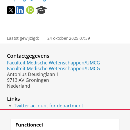
T
L
O
R
w
i
R
e
i
n
C
s
t
k
I
e
t
e
D
a
e
d
r
Laatst gewijzigd:
24 oktober 2025 07:39
r
I
c
n
h
Contactgegevens
P
o
Faculteit Medische Wetenschappen/UMCG
r
Faculteit Medische Wetenschappen/UMCG
t
Antonius Deusinglaan 1
a
9713 AV Groningen
l
Nederland
Links
Twitter account for department
Research group website
Functioneel