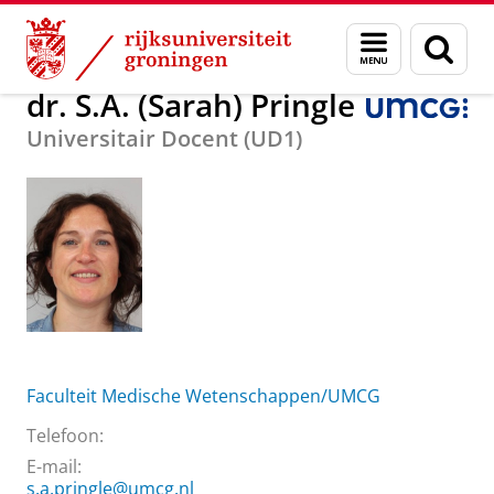
Skip
Skip
Over ons
dr. S.A. (Sarah) Pringle
Menu
Zoek
to
to
en
Content
Navigation
zoeken
dr. S.A. (Sarah) Pringle
Universitair Docent (UD1)
Faculteit Medische Wetenschappen/UMCG
Telefoon:
E-mail:
s.a.pringle@umcg.nl