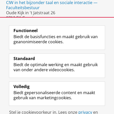
CIW in het bijzonder taal en sociale interactie —
Faculteitsbestuur
Oude Kijk in 't Jatstraat 26
9712 EK Groningen
Nederland
Functioneel
Biedt de basisfuncties en maakt gebruik van
geanonimiseerde cookies.
F
L
R
I
Y
Volg de RUG
a
i
S
n
o
Standaard
c
n
S
s
u
Biedt de optimale werking en maakt gebruik
e
k
-
t
T
Studiekiezers
van onder andere videocookies.
b
e
f
a
u
Maatschappij/bedrijven
o
d
e
g
b
o
I
e
r
e
Alumni
k
n
d
a
-
Volledig
p
-
R
m
k
Biedt gepersonaliseerde content en maakt
Over ons
a
p
i
-
a
gebruik van marketingcookies.
g
a
j
a
n
i
g
k
c
a
Disclaimer & Copyright
Privacy
Cookies
n
i
s
c
a
Stel je cookievoorkeur in. Lees onze
privacy
en