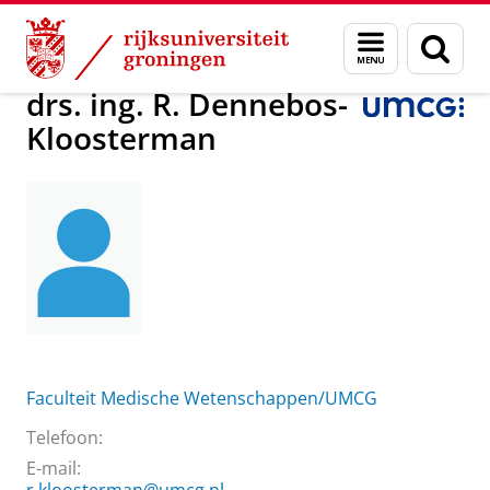
Skip
Skip
Over ons
drs. ing. R. Dennebos-Kloosterman
Menu
Zoek
to
to
en
Content
Navigation
zoeken
drs. ing. R. Dennebos-
Kloosterman
Faculteit Medische Wetenschappen/UMCG
Telefoon:
E-mail: