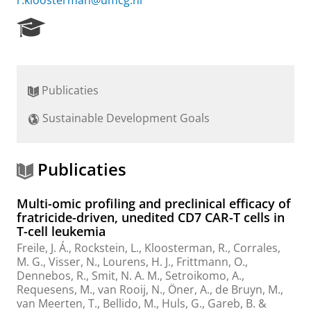
r.kloosterman@umcg.nl
R
e
s
e
a
Publicaties
r
c
Sustainable Development Goals
h
P
o
r
Publicaties
t
a
Multi-omic profiling and preclinical efficacy of
l
fratricide-driven, unedited CD7 CAR-T cells in
T-cell leukemia
Freile, J. Á.
,
Rockstein, L.
,
Kloosterman, R.
, Corrales,
M. G.,
Visser, N.
,
Lourens, H. J.
,
Frittmann, O.
,
Dennebos, R.
, Smit, N. A. M., Setroikomo, A.,
Requesens, M.,
van Rooij, N.
,
Öner, A.
,
de Bruyn, M.
,
van Meerten, T.
,
Bellido, M.
,
Huls, G.
,
Gareb, B.
&