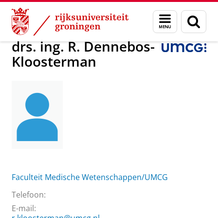
Skip
Skip
Over ons
drs. ing. R. Dennebos-Kloosterman
Menu
Zoek
to
to
en
Content
Navigation
zoeken
drs. ing. R. Dennebos-
Kloosterman
Faculteit Medische Wetenschappen/UMCG
Telefoon:
E-mail: