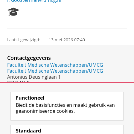
r.kloosterman@umcg.nl
R
e
s
e
a
Laatst gewijzigd:
13 mei 2026 07:40
r
c
h
Contactgegevens
P
o
Faculteit Medische Wetenschappen/UMCG
r
Faculteit Medische Wetenschappen/UMCG
t
Antonius Deusinglaan 1
a
9713 AV Groningen
l
Nederland
Functioneel
Biedt de basisfuncties en maakt gebruik van
geanonimiseerde cookies.
F
L
R
I
Y
Volg de RUG
a
i
S
n
o
Standaard
c
n
S
s
u