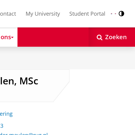
ontact
My University
Student Portal
Contr
Nederlands
English
 ons
Zoeken
len, MSc
ering
33