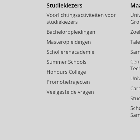
Studiekiezers
Maa
Voorlichtingsactiviteiten voor
Univ
studiekiezers
Gro
Bacheloropleidingen
Zoe
Masteropleidingen
Tal
Scholierenacademie
Sam
Cen
Summer Schools
Tec
Honours College
Uni
Promotietrajecten
Car
Veelgestelde vragen
Stu
Sch
Sam