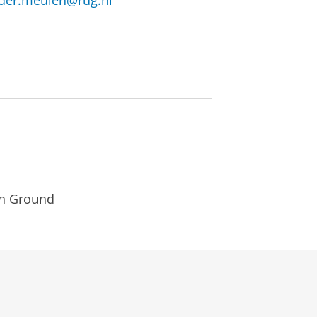
.der.meulen@rug.nl
on Ground