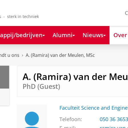
C
s - sterk in techniek
appij/bedrijven
Alumni
Nieuws
Over
ndt u ons
A. (Ramira) van der Meulen, MSc
A. (Ramira) van der Meu
PhD (Guest)
Faculteit Science and Engine
Telefoon:
050 36 365