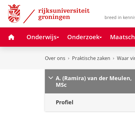
Skip
Skip
to
to
Content
Navigation
breed in kenni
Home
Onderwijs
Onderzoek
Maatsch
Over ons
Praktische zaken
Waar vi
A. (Ramira) van der Meulen,
MSc
Profiel