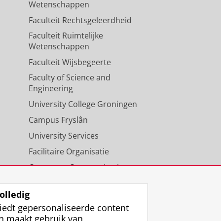
Wetenschappen
eds.). Groningen:
Groninger
Faculteit Rechtsgeleerdheid
Faculteit Ruimtelijke
Wetenschappen
Faculteit Wijsbegeerte
R. & van der Woude, R. (reds.).
Faculty of Science and
Engineering
University College Groningen
Campus Fryslân
University Services
Facilitaire Organisatie
Corporate Communicatie
Agenda
olledig
iedt gepersonaliseerde content
n maakt gebruik van