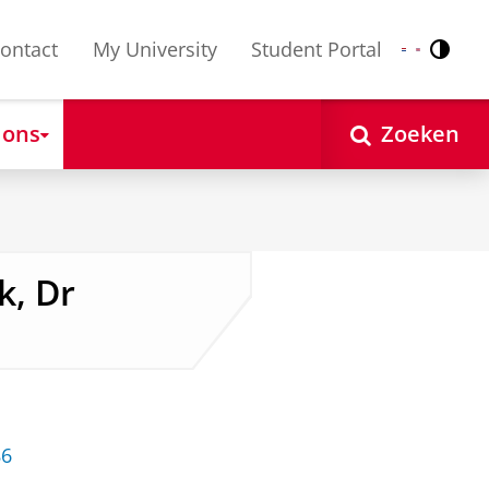
ontact
My University
Student Portal
Contr
Nederlands
English
 ons
Zoeken
k, Dr
86