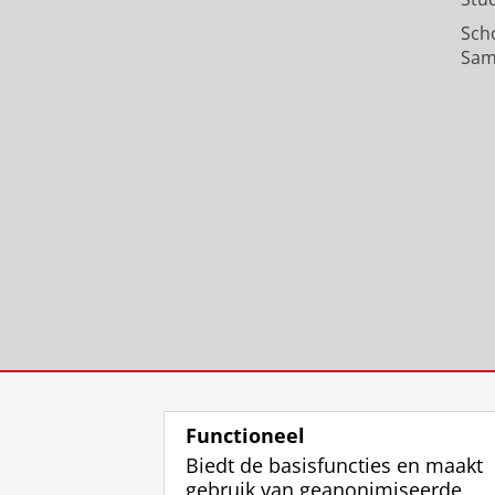
van Schaik, R.
,
2022
,
Ons Archief: Ve
Sch
Archieven
,
blz. 108-111, 183
5 blz.
Sam
Onderzoeksoutput
›
De diepste oorsprong gezocht:
Groenendijk, H.
&
van Schaik, R.
,
20
Haren:
Hervormde Gemeente Hare
Onderzoeksoutput
›
Functioneel
Biedt de basisfuncties en maakt
gebruik van geanonimiseerde