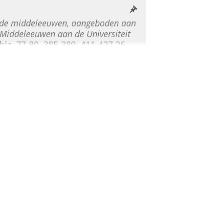
in de middeleeuwen, aangeboden aan
e Middeleeuwen aan de Universiteit
blz. 77-80, 385-389, 411-427
26