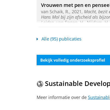
Vrouwen met pen en penseel:
van Schaik, R.
,
2021
,
Macht, bezit
Hans Mol bij zijn afscheid als bij
Leiden.
van Engen, H., Nijdam, H. &
blz.
Onderzoeksoutput
›
›
peer review
Alle (95) publicaties
Het Groninger Stadboek geb
van Schaik, R.
,
2017
,
In:
Historisc
Bekijk volledig onderzoeksprofiel
Onderzoeksoutput
:
Article
›
Parochiekerken in het midde
Sustainable Develo
van Schaik, R.
&
Groenendijk, H.
,
20
Onderzoeksoutput
:
Article
›
›
peer revi
Meer informatie over de
Sustainab
Fragment Kroniek / Kronieknot