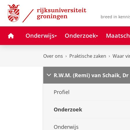
Skip
Skip
to
to
Content
Navigation
breed in kenni
Home
Onderwijs
Onderzoek
Maatsch
Over ons
Praktische zaken
Waar vi
R.W.M. (Remi) van Schaik, Dr
Profiel
Onderzoek
Onderwijs