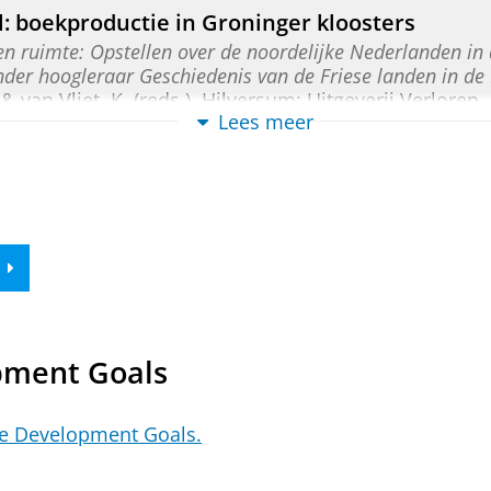
 boekproductie in Groninger kloosters
 en ruimte: Opstellen over de noordelijke Nederlanden 
zonder hoogleraar Geschiedenis van de Friese landen in d
 van Vliet, K. (reds.). Hilversum:
Uitgeverij Verloren
,
Lees meer
onden en verlucht
h Jaarboek Groningen.
2017
,
blz. 6-27
22 blz.
leeuwse landschap van Westerwolde
pment Goals
25
,
In:
Groninger Kerken.
42
,
2
,
blz. 25-44
20 blz.
ew
le Development Goals.
ities 1541 [Dutch and English record]