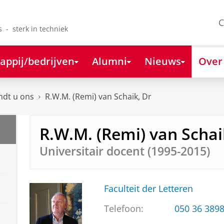
C
s - sterk in techniek
appij/bedrijven
Alumni
Nieuws
Over
ndt u ons
R.W.M. (Remi) van Schaik, Dr
R.W.M. (Remi) van Schai
Universitair docent (1995-2015)
Faculteit der Letteren
Telefoon:
050 36 389