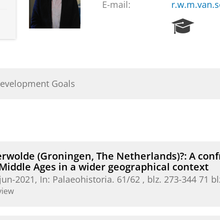
E-mail:
r.w.m.van.s
R
e
s
e
a
r
Development Goals
c
h
P
o
r
t
a
rwolde (Groningen, The Netherlands)?: A confr
l
 Middle Ages in a wider geographical context
jun-2021
,
In:
Palaeohistoria.
61/62
,
blz. 273-344
71 bl
view