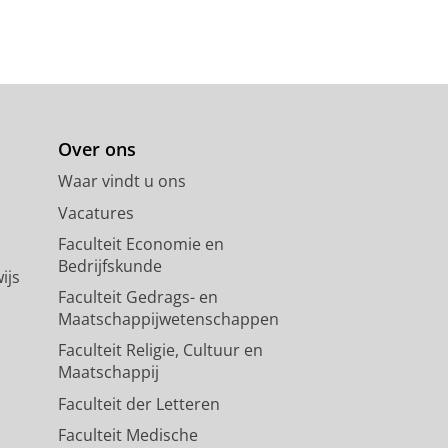
nalytisches Verzeichnis der
ag
,
blz. 146-151
6 blz.
Over ons
Waar vindt u ons
Vacatures
Faculteit Economie en
Bedrijfskunde
ijs
Faculteit Gedrags- en
Maatschappijwetenschappen
Faculteit Religie, Cultuur en
Maatschappij
Faculteit der Letteren
ment uit 1541
Faculteit Medische