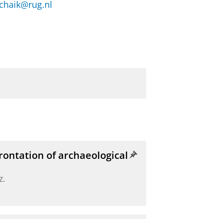
chaik@rug.nl
ontation of archaeological
z.