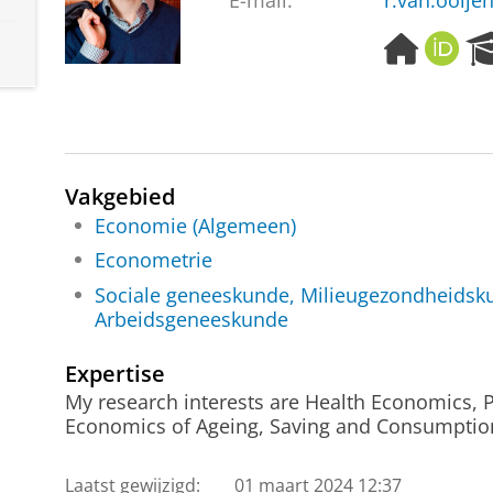
E-mail:
r.van.ooije
H
O
o
R
m
C
e
I
p
D
a
g
Vakgebied
e
Economie (Algemeen)
Econometrie
Sociale geneeskunde, Milieugezondheidsk
Arbeidsgeneeskunde
Expertise
My research interests are Health Economics, P
Economics of Ageing, Saving and Consumptio
Laatst gewijzigd:
01 maart 2024 12:37