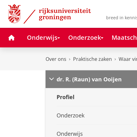
Skip
Skip
to
to
Content
Navigation
breed in kenni
Home
Onderwijs
Onderzoek
Maatsch
Over ons
Praktische zaken
Waar vi
dr. R. (Raun) van Ooijen
Profiel
Onderzoek
Onderwijs