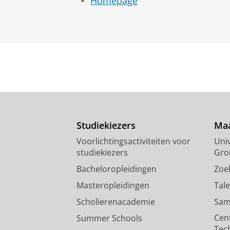
Homepage
Studiekiezers
Maa
Voorlichtingsactiviteiten voor
Univ
studiekiezers
Gro
Bacheloropleidingen
Zoe
Masteropleidingen
Tal
Scholierenacademie
Sam
Cen
Summer Schools
Tec