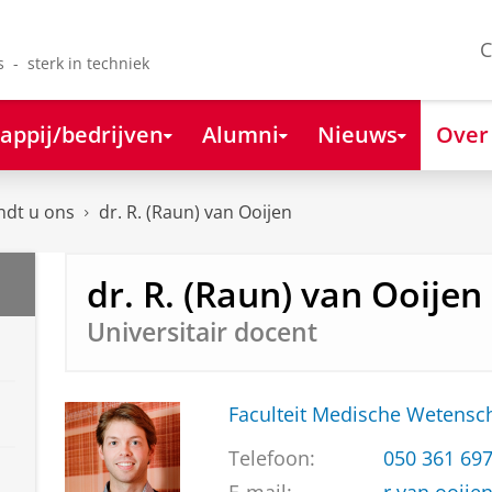
C
s - sterk in techniek
appij/bedrijven
Alumni
Nieuws
Over
ndt u ons
dr. R. (Raun) van Ooijen
dr. R. (Raun) van Ooijen
Universitair docent
Faculteit Medische Weten
Telefoon:
050 361 69