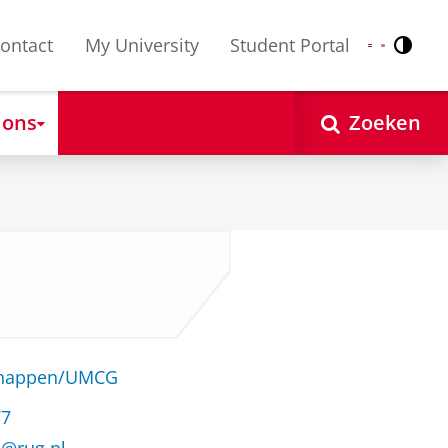
ontact
My University
Student Portal
Contr
Nederlands
English
 ons
Zoeken
schappen/UMCG
77