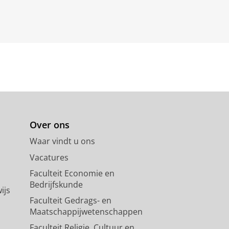
Over ons
Waar vindt u ons
Vacatures
Faculteit Economie en
Bedrijfskunde
ijs
Faculteit Gedrags- en
Maatschappijwetenschappen
Faculteit Religie, Cultuur en